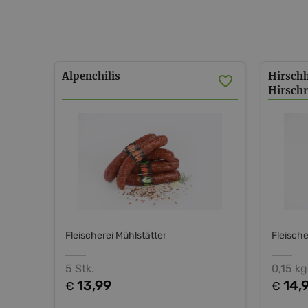
Alpenchilis
Hirschh
Hirsch
Fleischerei Mühlstätter
Fleische
5 Stk.
0,15 kg
13,99
14,
€
€