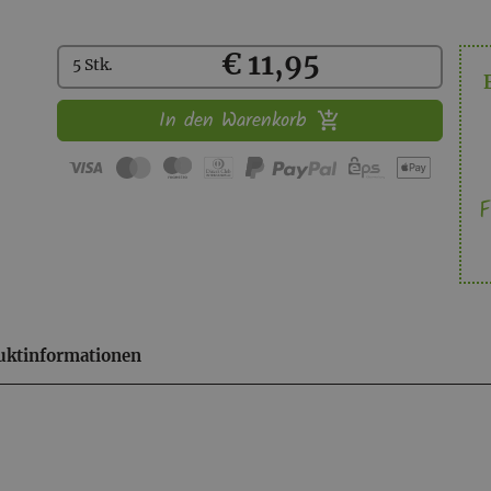
Kaufen
€ 11,95
5 Stk.
In den Warenkorb
F
uktinformationen