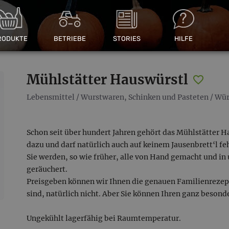
RODUKTE
BETRIEBE
STORIES
HILFE
Mühlstätter Hauswürstl
Lebensmittel
/
Wurstwaren, Schinken und Pasteten
/
Wür
Schon seit über hundert Jahren gehört das Mühlstätter 
dazu und darf natürlich auch auf keinem Jausenbrett‘l fe
Sie werden, so wie früher, alle von Hand gemacht und i
geräuchert.
Preisgeben können wir Ihnen die genauen Familienrezeptu
sind, natürlich nicht. Aber Sie können Ihren ganz beson
Ungekühlt lagerfähig bei Raumtemperatur.