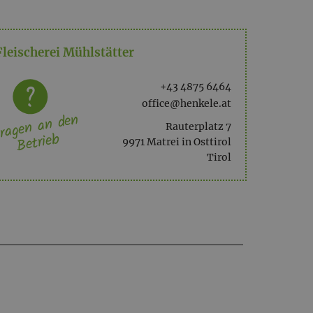
Fleischerei Mühlstätter
+43 4875 6464
office@henkele.at
ragen an den
Rauterplatz 7
Betrieb
9971 Matrei in Osttirol
Tirol