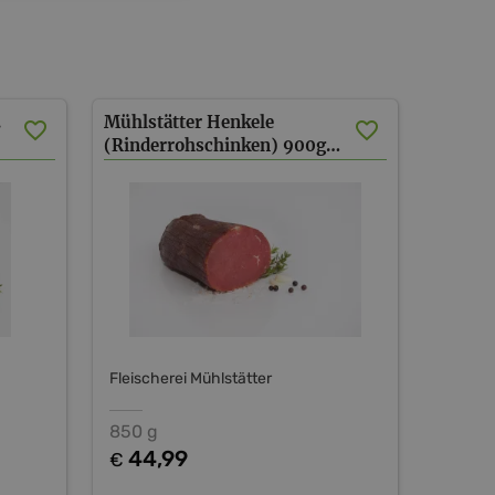
.
Mühlstätter Henkele
(Rinderrohschinken) 900g halbe Stücke
Fleischerei Mühlstätter
850 g
44,99
€