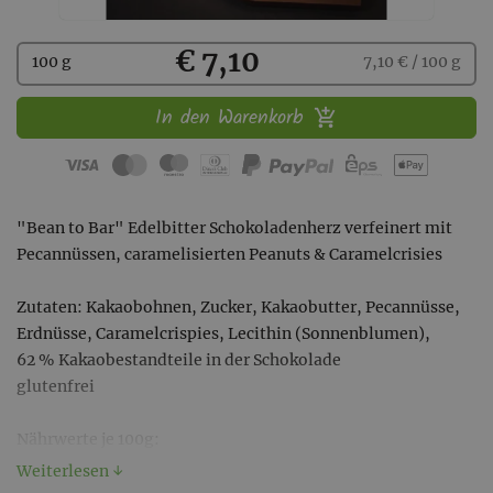
Kaufen
€ 7,10
100 g
7,10 € / 100 g
In den Warenkorb
"Bean to Bar" Edelbitter Schokoladenherz verfeinert mit
Pecannüssen, caramelisierten Peanuts & Caramelcrisies
Zutaten: Kakaobohnen, Zucker, Kakaobutter, Pecannüsse,
Erdnüsse, Caramelcrispies, Lecithin (Sonnenblumen),
62 % Kakaobestandteile in der Schokolade
glutenfrei
Nährwerte je 100g:
Energie 2228 kJ/503 kcal
Weiterlesen ↓
Fett 37g