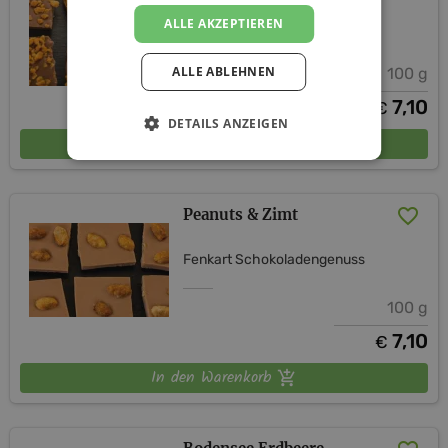
ALLE AKZEPTIEREN
Fenkart Schokoladengenuss
ALLE ABLEHNEN
100 g
7,10
€
DETAILS ANZEIGEN
In den Warenkorb
Peanuts & Zimt
Fenkart Schokoladengenuss
100 g
7,10
€
In den Warenkorb