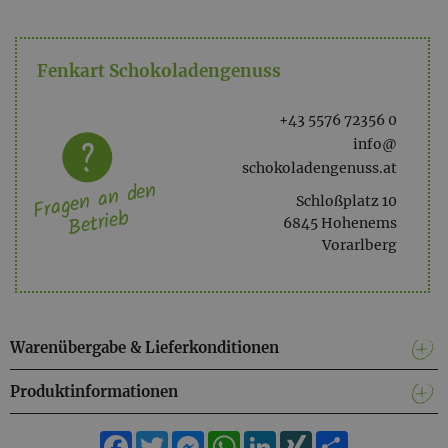
davon ges. Fettsäuren 22g
Kohlenhydrate 44g
Fenkart Schokoladengenuss
davon Zucker 38g
Eiweiß 7g
Salz <0,1g
+43 5576 72356 0
info@
schokoladengenuss.at
Fragen an den
Schloßplatz 10
Betrieb
6845 Hohenems
Vorarlberg
Warenübergabe & Lieferkonditionen
Produktinformationen
Facebook
Twitter
Messenger
WhatsApp
LinkedIn
XING
Teilen