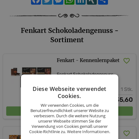
Fenkart Schokoladengenuss -
Sortiment
Fenkart - Kennenlernpaket
Fenkart Schokoladengenuss
Diese Webseite verwendet
1 Stk.
Cookies.
35,60
€
Wir verwenden Cookies, um die
In den Warenkorb
Benutzerfreundlichkeit unserer Website zu
verbessern. Durch die weitere Nutzung
unserer Webseite stimmen Sie der
Verwendung von Cookies gemäß unserer
Cookie-Richtlinie zu.
Weitere Informationen.
Crunchy Caramel