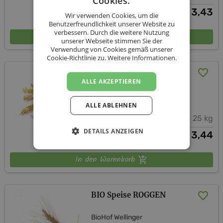
Cookies.
ab
3,43
€
Wir verwenden Cookies, um die
Benutzerfreundlichkeit unserer Website zu
verbessern. Durch die weitere Nutzung
In den Warenkorb
unserer Webseite stimmen Sie der
Verwendung von Cookies gemäß unserer
Cookie-Richtlinie zu.
Weitere Informationen.
BIO Speise HAFER
ALLE AKZEPTIEREN
BioHof Wellinger
ALLE ABLEHNEN
1 kg - 25 kg
DETAILS ANZEIGEN
ab
3,44
€
In den Warenkorb
BIO Speise ROGGEN
BioHof Wellinger