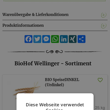
Warenübergabe & Lieferkonditionen
Produktinformationen
Facebook
Twitter
Messenger
WhatsApp
LinkedIn
XING
Teilen
BioHof Wellinger - Sortiment
BIO SpeiseDINKEL
(Urdinkel)
BioHof Wellinger
Diese Webseite verwendet
1 kg - 25 kg