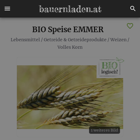
BIO Speise EMMER
Lebensmittel
/
Getreide & Getreideprodukte
/
Weizen
/
Volles Korn
1 weiteres Bild