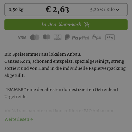
Kaufen
€ 2,63
Wählen
expand_more
0,50 kg
5,26 € / Kilo
Sie
eine
In den Warenkorb
Menge
aus:
Bio Speiseemmer aus lokalem Anbau.
Ganzes Korn, schonend entspelzt, spezialgereinigt, streng
sortiert und von Hand in die individuelle Papierverpackung
abgefüllt.
"EMMER" eine der ältesten domestizierten Getreideart.
Urgetreide.
100% transparenter und kontrollierter BIO Anbau und
Produktion.
Weiterlesen ↓
Kompromisslos höchste Qualität in gesunder