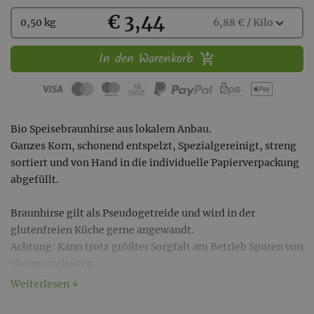
Kaufen
€ 3,44
Wählen
expand_more
0,50 kg
6,88 € / Kilo
Sie
eine
In den Warenkorb
Menge
aus:
Bio Speisebraunhirse aus lokalem Anbau.
Ganzes Korn, schonend entspelzt, Spezialgereinigt, streng
sortiert und von Hand in die individuelle Papierverpackung
abgefüllt.
Braunhirse gilt als Pseudogetreide und wird in der
glutenfreien Küche gerne angewandt.
Achtung: Kann trotz größter Sorgfalt am Betrieb Spuren von
Gluten enthalten.
Weiterlesen ↓
100% transparenter und kontrollierter BIO Anbau und