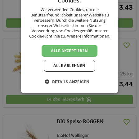
Cookies.
ab
3,43
€
Wir verwenden Cookies, um die
Benutzerfreundlichkeit unserer Website zu
verbessern. Durch die weitere Nutzung
In den Warenkorb
unserer Webseite stimmen Sie der
Verwendung von Cookies gemäß unserer
Cookie-Richtlinie zu.
Weitere Informationen.
BIO Speise HAFER
ALLE AKZEPTIEREN
BioHof Wellinger
ALLE ABLEHNEN
1 kg - 25 kg
DETAILS ANZEIGEN
ab
3,44
€
In den Warenkorb
BIO Speise ROGGEN
BioHof Wellinger