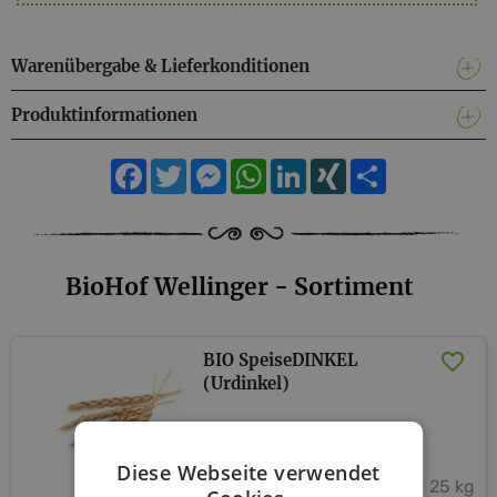
Liebe vom Feld. Schonend frisch verarbeitet. Natürlich in
höchster BIO Qualität….Von Natur aus gentechnikfrei!
Warenübergabe & Lieferkonditionen
Produktinformationen
Facebook
Twitter
Messenger
WhatsApp
LinkedIn
XING
Teilen
BioHof Wellinger - Sortiment
BIO SpeiseDINKEL
(Urdinkel)
BioHof Wellinger
Diese Webseite verwendet
1 kg - 25 kg