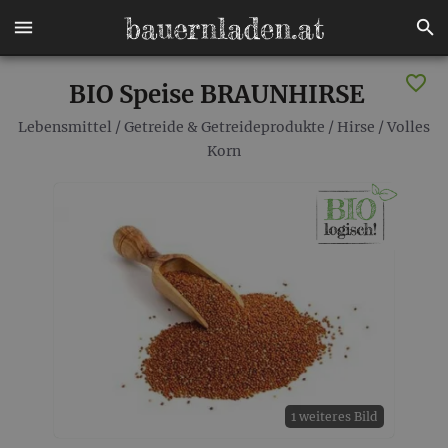
BIO Speise BRAUNHIRSE
Lebensmittel
/
Getreide & Getreideprodukte
/
Hirse
/
Volles
Korn
1 weiteres Bild