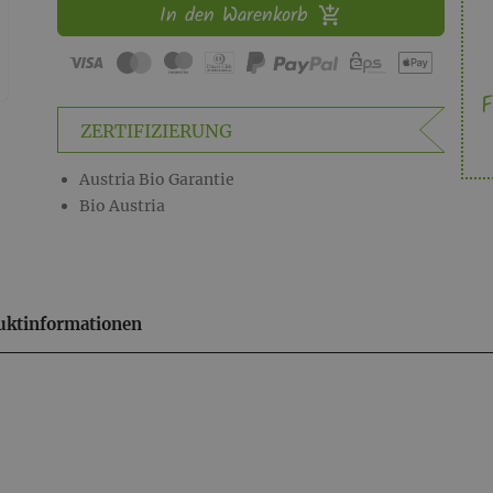
In den Warenkorb
F
ZERTIFIZIERUNG
Austria Bio Garantie
Bio Austria
uktinformationen