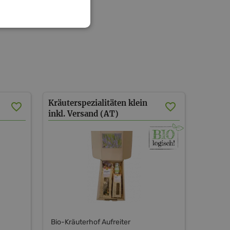
Kräuterspezialitäten klein
inkl. Versand (AT)
Bio-Kräuterhof Aufreiter