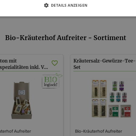
DETAILS ANZEIGEN
Bio-Kräuterhof Aufreiter - Sortiment
ton mit
Kräutersalz-Gewürze-Tee-
Kräuterspezialitäten inkl. Versand (AT, D)
Set
inkl. Versand (AT)
terhof Aufreiter
Bio-Kräuterhof Aufreiter