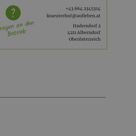
+43 664 2345314
kraeuterhof@aufleben.at
ragen an den
Hadersdorf 2
Betrieb
4211 Alberndorf
Oberösterreich