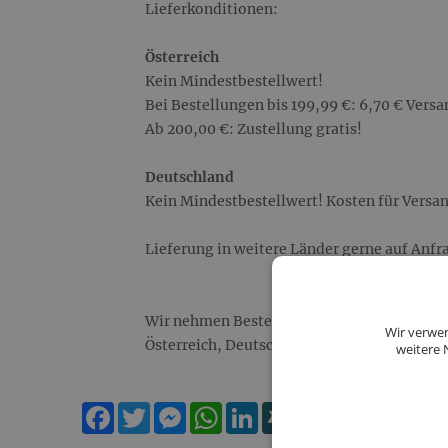
Lieferkonditionen:
Österreich
Kein Mindestbestellwert!
Bei Bestellungen bis 199,99 €: 6,70 € Vers
Ab 200,00 €: Zustellung gratis!
Deutschland
Kein Mindestbestellwert! Kosten für Versan
Lieferung in weitere Länder gerne auf Anfr
Wir nehmen Bestellungen ausschließlich au
Wir verwen
Österreich, Deutschland.
weitere 
Facebook
Twitter
Messenger
WhatsApp
LinkedIn
XING
Teilen