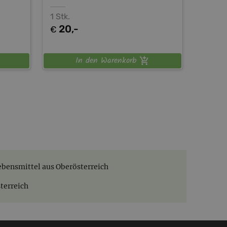
1 Stk.
20,-
€
In den Warenkorb
ebensmittel aus Oberösterreich
terreich