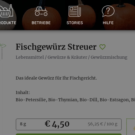
RODUKTE
BETRIEBE
STORIES
HILFE
Fischgewürz Streuer
Lebensmittel
/
Gewürze & Kräuter
/
Gewürzmischung
Das ideale Gewürz für Ihr Fischgericht.
Inhalt:
Bio-Petersilie, Bio-Thymian, Bio-Dill, Bio-Estragon, 
Kaufen
€ 4,50
8 g
56,25 € / 100 g