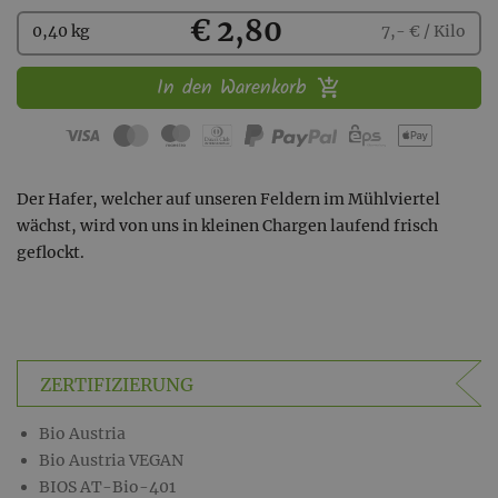
Kaufen
€ 2,80
0,40 kg
7,- € / Kilo
In den Warenkorb
Der Hafer, welcher auf unseren Feldern im Mühlviertel
wächst, wird von uns in kleinen Chargen laufend frisch
geflockt.
ZERTIFIZIERUNG
Bio Austria
Bio Austria VEGAN
BIOS AT-Bio-401