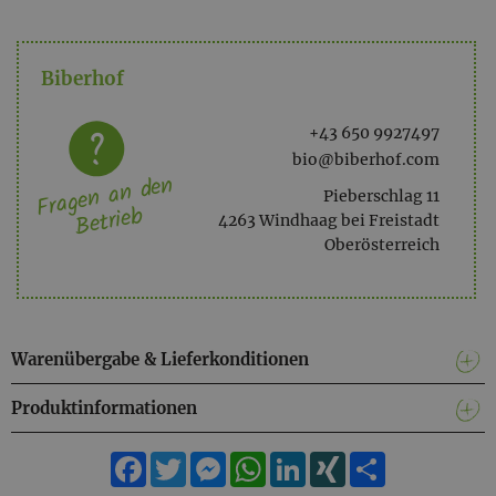
Biberhof
+43 650 9927497
bio@biberhof.com
Fragen an den
Pieberschlag 11
Betrieb
4263 Windhaag bei Freistadt
Oberösterreich
Warenübergabe & Lieferkonditionen
Produktinformationen
Facebook
Twitter
Messenger
WhatsApp
LinkedIn
XING
Teilen