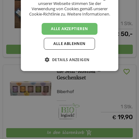
unserer Webseite stimmen Sie der
Verwendung von Cookies gemäß unserer
Biberhof
Cookie-Richtlinie zu.
Weitere Informationen.
1 Stk.
ALLE AKZEPTIEREN
50,-
€
ALLE ABLEHNEN
In den Warenkorb
DETAILS ANZEIGEN
die Senf-Kostbar –
Geschenkset
Biberhof
1 Stk.
19,90
€
In den Warenkorb