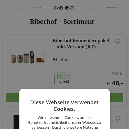
Biberhof - Sortiment
Biberhof Kennenlernpaket
- inkl. Versand (AT)
Biberhof
1 Stk.
40,-
€
In den Warenkorb
Diese Webseite verwendet
Cookies.
Wir verwenden Cookies, um die
Kennenlernpaket - inkl.
Benutzerfreundlichkeit unserer Website zu
Versand (AT)
verbessern. Durch die weitere Nutzung