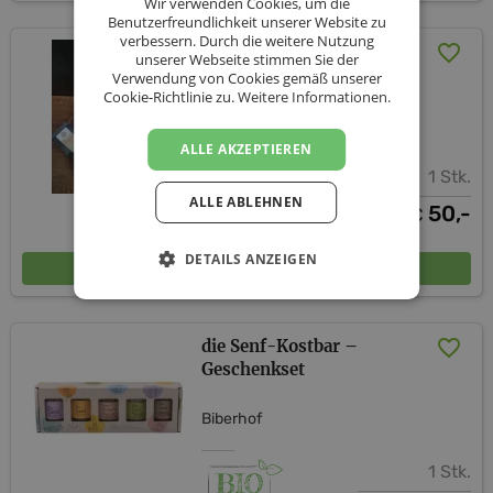
Wir verwenden Cookies, um die
Benutzerfreundlichkeit unserer Website zu
verbessern. Durch die weitere Nutzung
Kennenlernpaket - inkl.
unserer Webseite stimmen Sie der
Versand (AT)
Verwendung von Cookies gemäß unserer
Cookie-Richtlinie zu.
Weitere Informationen.
Biberhof
ALLE AKZEPTIEREN
1 Stk.
ALLE ABLEHNEN
50,-
€
DETAILS ANZEIGEN
In den Warenkorb
die Senf-Kostbar –
Geschenkset
Biberhof
1 Stk.