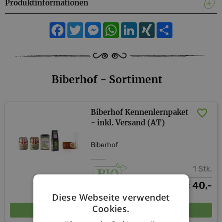
Produktinformationen
Facebook
Twitter
Messenger
WhatsApp
LinkedIn
XING
Teilen
Biberhof - Sortiment
Biberhof Kennenlernpaket
- inkl. Versand (AT)
Biberhof
1 Stk.
40,-
€
Diese Webseite verwendet
Cookies.
In den Warenkorb