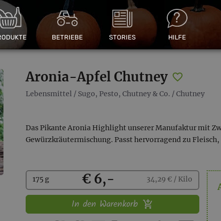
RODUKTE
BETRIEBE
STORIES
HILFE
Aronia-Apfel Chutney
Lebensmittel
/
Sugo, Pesto, Chutney & Co.
/
Chutney
Das Pikante Aronia Highlight unserer Manufaktur mit Zw
Gewürzkräutermischung. Passt hervorragend zu Fleisch, 
Kaufen
€ 6,-
175 g
34,29 € / Kilo
In den Warenkorb