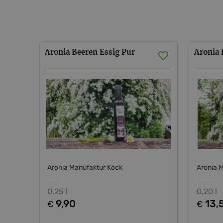
Aronia
Beeren
Essig
Pur
Aronia
Aronia Manufaktur Köck
Aronia 
0,25 l
0,20 l
9,90
13,
€
€