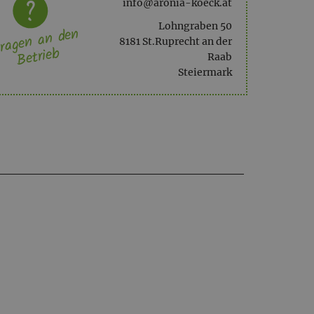
info@aronia-koeck.at
Lohngraben 50
ragen an den
8181 St.Ruprecht an der
Betrieb
Raab
Steiermark