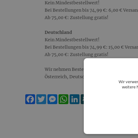
Kein Mindestbestellwert!
Bei Bestellungen bis 74,99 €: 6,00 € Versa
Ab 75,00 €: Zustellung gratis!
Deutschland
Kein Mindestbestellwert!
Bei Bestellungen bis 74,99 €: 15,00 € Vers
Ab 75,00 €: Zustellung gratis!
Wir nehmen Bestellungen ausschließlich au
Österreich, Deutschland.
Wir verwen
weitere 
Facebook
Twitter
Messenger
WhatsApp
LinkedIn
XING
Teilen