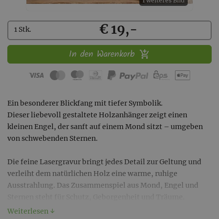
1 weiteres Bild
Kaufen
€ 19,-
1 Stk.
In den Warenkorb
Ein besonderer Blickfang mit tiefer Symbolik.
Dieser liebevoll gestaltete Holzanhänger zeigt einen
kleinen Engel, der sanft auf einem Mond sitzt – umgeben
von schwebenden Sternen.
Die feine Lasergravur bringt jedes Detail zur Geltung und
verleiht dem natürlichen Holz eine warme, ruhige
Ausstrahlung. Das Zusammenspiel aus Mond, Engel und
Sternen steht für Schutz, Geborgenheit und Träume.
Weiterlesen ↓