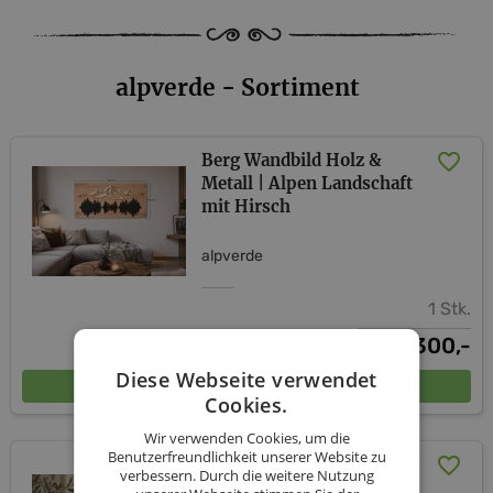
alpverde - Sortiment
Berg Wandbild Holz &
Metall | Alpen Landschaft
mit Hirsch
alpverde
1 Stk.
300,-
€
Diese Webseite verwendet
In den Warenkorb
Cookies.
Wir verwenden Cookies, um die
Benutzerfreundlichkeit unserer Website zu
Bergliebe Herz aus
verbessern. Durch die weitere Nutzung
Zirbenholz - Deko mit