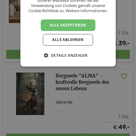
unserer Webseite stimmen Sie der
Hirsch & Edelweiss
Verwendung von Cookies gemäß unserer
Cookie-Richtlinie zu.
Weitere Informationen.
alpverde
ALLE AKZEPTIEREN
1 Stk.
ALLE ABLEHNEN
39,-
€
In den Warenkorb
DETAILS ANZEIGEN
Bergseele "ALMA" –
kraftvolle Bergseele des
neuen Lebens
alpverde
1 Stk.
49,-
€