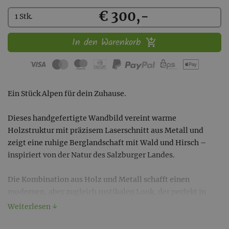
Kaufen
€ 300,-
1 Stk.
In den Warenkorb
Ein Stück Alpen für dein Zuhause.
Dieses handgefertigte Wandbild vereint warme
Holzstruktur mit präzisem Laserschnitt aus Metall und
zeigt eine ruhige Berglandschaft mit Wald und Hirsch –
inspiriert von der Natur des Salzburger Landes.
Die Kombination aus Holz und Metall schafft einen
modernen, aber zugleich rustikalen Look, der perfekt in
Wohnzimmer, Schlafzimmer oder Eingangsbereich passt.
Weiterlesen ↓
Jedes Stück ist ein Unikat – durch die natürliche Maserung