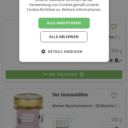
Verwendung von Cookies gemäß unserer
Unsere Produkte
Cookie-Richtlinie zu.
Weitere Informationen.
ALLE AKZEPTIEREN
Wiener Bienenbussi
ALLE ABLEHNEN
Wiener Bezirksimkerei - 23 Bezirke / 23 Bezirkshonige
120 g
DETAILS ANZEIGEN
8,-
€
In den Warenkorb
Der Innenstädter
Wiener Bezirksimkerei - 23 Bezirke / 23 Bezirkshonige
120 g