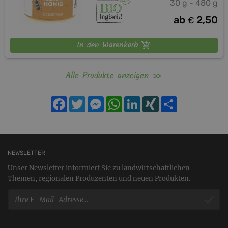
30 g - 480 g
ab
2,50
€
In den Warenkorb
Alle Produkte anzeigen
Facebook
Twitter
Messenger
WhatsApp
LinkedIn
XING
Teilen
NEWSLETTER
Unser Newsletter informiert Sie zu landwirtschaftlichen
Themen, regionalen Produzenten und neuen Produkten.