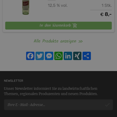
12,5 % vol.
1 Stk.
8,-
€
In den Warenkorb
Alle Produkte anzeigen
Facebook
Twitter
Messenger
WhatsApp
LinkedIn
XING
Teilen
NEWSLETTER
Unser Newsletter informiert Sie zu landwirtschaftlichen
Themen, regionalen Produzenten und neuen Produkten.