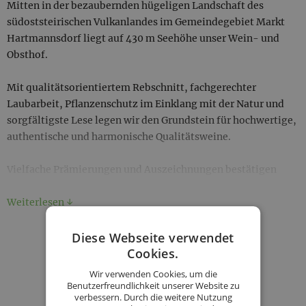
Mitten in der bezaubernden hügeligen Landschaft des
südoststeirischen Vulkanlandes im Gemeindegebiet Markt
Hartmannsdorf liegt auf 430 m Seehöhe unser Wein- und
Obsthof.
Mit qualitätsorientiertem Rebschnitt, fachgerechter
Laubarbeit, Pflanzenschutz im Einklang mit der Natur und
sorgfältigste Lese legen wir den Grundstein für hochwertige,
authentische und harmonische Qualitätsweine.
Vielfache Prämierungen und Auszeichnungen bestätigen
unser konsequentes Qualitätsdenken.
Weiterlesen ↓
Unser bisher größter Erfolg war ein Landessieger Steiermark
und die Teilnahme am anspruchsvollsten Weinwettbewerb
Diese Webseite verwendet
KONTAKT
Cookies.
SALON Österreich Wein.
Wir verwenden Cookies, um die
Benutzerfreundlichkeit unserer Website zu
BESTELLUNG STARTEN
verbessern. Durch die weitere Nutzung