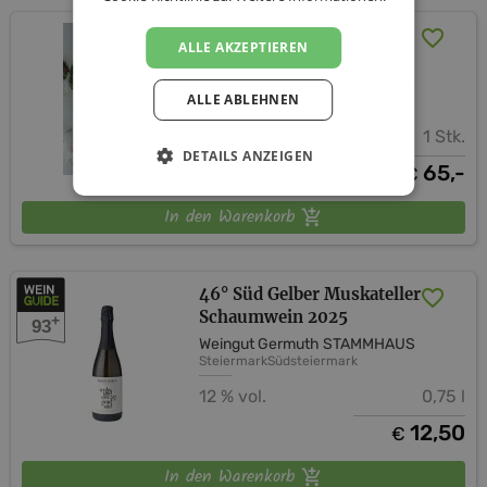
Winter-Weinpaket
ALLE AKZEPTIEREN
(versandkostenfrei)
Weingut Germuth STAMMHAUS
ALLE ABLEHNEN
1 Stk.
DETAILS ANZEIGEN
65,-
€
In den Warenkorb
46° Süd Gelber Muskateller
Schaumwein 2025
+
93
Weingut Germuth STAMMHAUS
Steiermark
Südsteiermark
12 % vol.
0,75 l
12,50
€
In den Warenkorb