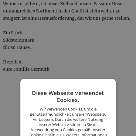
Weine zu keltern, ist unser Ziel und unsere Passion. Unser
umfangreiches Sortiment in der Qualität stets weiter zu
steigern ist eine Herausforderung, der wir uns gerne stellen.
Ein Stück
Südsteiermark
für zu Hause. ­
Herzlich,
eure Familie Germuth
KONTAKT
Diese Webseite verwendet
Cookies.
BESTELLUNG STARTEN
Wir verwenden Cookies, um die
Benutzerfreundlichkeit unserer Website zu
verbessern. Durch die weitere Nutzung
unserer Webseite stimmen Sie der
Unsere Produkte
Verwendung von Cookies gemäß unserer
Cookie-Richtlinie zu.
Weitere Informationen.