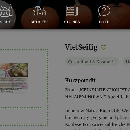
RODUKTE
BETRIEBE
STORIES
HILFE
VielSeifig
Gesundheit & Kosmetik
Ha
Kurzporträt
Zitat: „MEINE INTENTION IS
HERAUSZUHOLEN!“ Angelita Ei
In meiner Natur-Kosmetik-Werkst
hochwertige, vegane und pflegen
Kohleseifen, sowie zahlreiche 