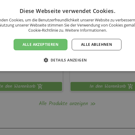
Diese Webseite verwendet Cookies.
den Cookies, um die Benutzerfreundlichkeit unserer Website zu verbessern
Nutzung unserer Webseite stimmen Sie der Verwendung von Cookies gemä
Cookie-Richtlinie zu.
Weitere Informationen.
ALLE AKZEPTIEREN
ALLE ABLEHNEN
ig
VielSeifig
50 g
DETAILS ANZEIGEN
50
22,-
€
In den Warenkorb
In den Warenkorb
Alle Produkte anzeigen