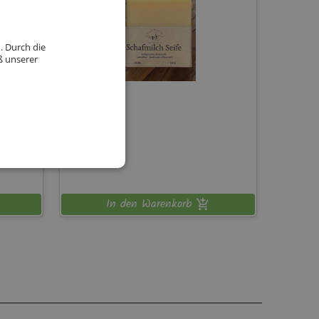
. Durch die
ß unserer
VielSeifig
100 g
11,50
€
In den Warenkorb