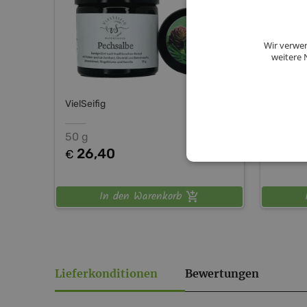
Wir verwen
weitere 
VielSeifig
VielSeif
50 g
50 g
26,40
27,
€
€
In den Warenkorb
Lieferkonditionen
Bewertungen