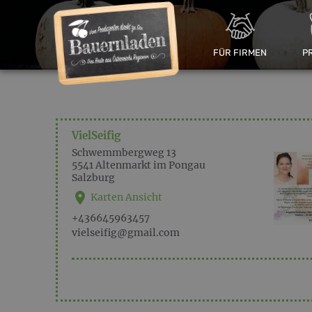
FÜR FIRMEN
P
VielSeifig
Schwemmbergweg 13
5541
Altenmarkt im Pongau
Salzburg
Karten Ansicht
+436645963457
vielseifig@gmail.com