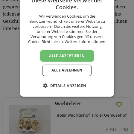
Diese Webseite verwendet
Cookies.
gesprenkelten Schale auch sehr schön aus, sondern zaubern
jedem aufgrund ihrer Größe beim Kochen ein Lächeln ins
Wir verwenden Cookies, um die
Benutzerfreundlichkeit unserer Website zu
Gesicht. Auch ihr leicht „wildartiger“ Geschmack gibt ihnen
verbessern. Durch die weitere Nutzung
ihre besondere, einzigartige Note.
unserer Webseite stimmen Sie der
Verwendung von Cookies gemäß unserer
Cookie-Richtlinie zu.
Weitere Informationen.
KONTAKT
ALLE AKZEPTIEREN
BESTELLUNG STARTEN
ALLE ABLEHNEN
Unsere Produkte
DETAILS ANZEIGEN
Wachteleier
Tiroler Wachtelhof, Tiroler Gemüsehof
6 Stk. - 18