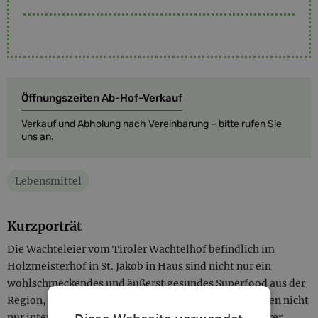
Öffnungszeiten Ab-Hof-Verkauf
Verkauf und Abholung nach Vereinbarung – bitte rufen Sie
uns an.
Lebensmittel
Kurzporträt
Die Wachteleier vom Tiroler Wachtelhof befindlich im
Holzmeisterhof in St. Jakob in Haus sind nicht nur ein
wohlschmeckendes und äußerst gesundes Superfood aus der
Region, sondern eine wahre Delikatesse. Sie schmecken nicht
nur intensiver wie Hühnereier und sehen aufgrund ihrer