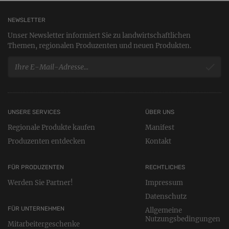
ermöglichen. Gerade als Bio-Landwirte sehen wir es als unsere
Aufgabe, einen Grundstein für die nächsten Generationen zu le
NEWSLETTER
Unser Newsletter informiert Sie zu landwirtschaftlichen
Unser Tun basiert auf ehrlicher Arbeit, Liebe zu unseren Tiere
Themen, regionalen Produzenten und neuen Produkten.
dem Herzen heraus. Wir lieben unsere Berufung – das lässt uns
jedem Tag motiviert an die Sache gehen.
UNSERE SERVICES
ÜBER UNS
Regionale Produkte kaufen
Manifest
Produzenten entdecken
Kontakt
FÜR PRODUZENTEN
RECHTLICHES
Werden Sie Partner!
Impressum
Datenschutz
FÜR UNTERNEHMEN
Allgemeine
Nutzungsbedingungen
Mitarbeitergeschenke