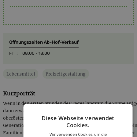
Öffnungszeiten Ab-Hof-Verkauf
Fr
:
08:00 - 18:00
Lebensmittel
Freizeitgestaltung
Kurzporträt
Wenn in den ersten Stunden des Tages langsam die Sonne aufg
dann erwacht auch das Sperchenedergut bei Aspach im
Diese Webseite verwendet
oberösterreichischen Innviertel zum Leben. Hier leben zwei
Cookies.
Generationen der Familie Mayer gemeinsam mit ihren vierbei
Familienmitgliedern. Aus Liebe zur Natur und dem Gefühl der
Wir verwenden Cookies, um die