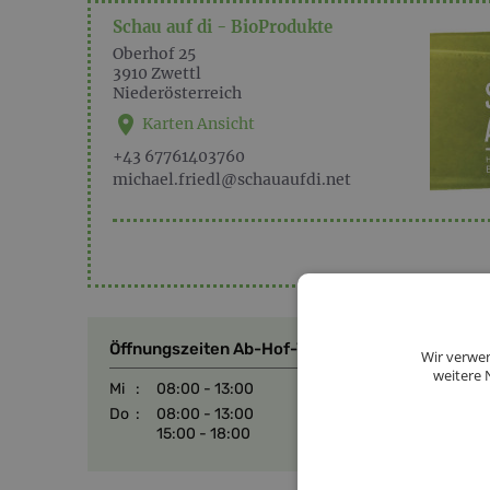
Schau auf di - BioProdukte
Oberhof 25
3910
Zwettl
Niederösterreich
Karten Ansicht
+43 67761403760
michael.friedl@schauaufdi.net
Öffnungszeiten Ab-Hof-Verkauf
Wir verwen
weitere 
Mi
:
08:00 - 13:00
Do
:
08:00 - 13:00
15:00 - 18:00