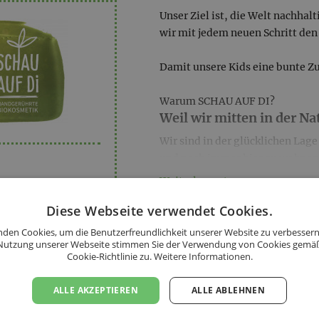
Unser Ziel ist, die Welt nachhal
wir mit jedem neuen Schritt de
Damit unsere Kids eine bunte Z
Warum SCHAU AUF DI?
Weil wir mitten in der N
Wir sind in der glücklichen Lag
und noch immer hier zu wohnen.
unsere Produkte einarbeiten, dam
Weiterlesen ↓
für zu Hause mitnehmen kann.
Diese Webseite verwendet Cookies.
Und Schau auf di sind?
KONTAKT
den Cookies, um die Benutzerfreundlichkeit unserer Website zu verbessern
Deine neuen Lieblingspr
Nutzung unserer Webseite stimmen Sie der Verwendung von Cookies gemä
Cookie-Richtlinie zu.
Weitere Informationen.
Mit der Marke -schau auf di- er
Jeder Arbeitsschritt passiert in
ALLE AKZEPTIEREN
ALLE ABLEHNEN
von der Rezepturerstellung über
Alles aus einer Hand.