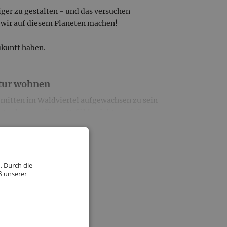
tiger zu gestalten - und das versuchen
n wir auf diesem Planeten machen!
ukunft haben.
atur wohnen
e mitten im Waldviertel aufgewachsen zu sein
 Und genau dieses Gefühl möchten wir in
it sich jeder ein kleines Stück pure Natur
. Durch die
odukte
ß unserer
schaffen wir handgerührte BIOprodukte aus regionalen Inhaltsst
 unserer Manufaktur,
 die Abfüllung bis zum Etikettieren.