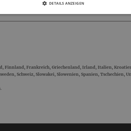
DETAILS ANZEIGEN
, Finnland, Frankreich, Griechenland, Irland, Italien, Kroatie
hweden, Schweiz, Slowakei, Slowenien, Spanien, Tschechien, U
.