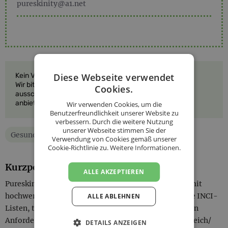
pureskinity@a1.net
Diese Webseite verwendet
Kein Verkauf vor Ort.
Wir bitten um Verständnis, dass wir unsere Waren
Cookies.
ausschließlich versenden und keine Warenabholung
anbieten.
Wir verwenden Cookies, um die
Benutzerfreundlichkeit unserer Website zu
verbessern. Durch die weitere Nutzung
unserer Webseite stimmen Sie der
Gesundheit & Kosmetik
Geschenke & Sets
Verwendung von Cookies gemäß unserer
Cookie-Richtlinie zu.
Weitere Informationen.
Kurzporträt
ALLE AKZEPTIEREN
Pureskinity by nature kreiert reinste Naturkosmetik mit
hochwertigen, natürlichen Inhaltsstoffen
. Ohne lange INCI-
ALLE ABLEHNEN
Listen, transparent, mit besten Zutaten und modernen
Anforderungen entsprechend.
Und natürlich in Österreich/
DETAILS ANZEIGEN