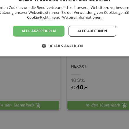
alle essentiellen Aminosäuren, a
Versand AT)
(versandkostenfrei)
den Cookies, um die Benutzerfreundlichkeit unserer Website zu verbessern
herstellen kann.
Nutzung unserer Webseite stimmen Sie der Verwendung von Cookies gemä
Cookie-Richtlinie zu.
Weitere Informationen.
Weiters einfach und mehrfach u
Ein Extra-Eiweiß-Lieferant.
ALLE AKZEPTIEREN
ALLE ABLEHNEN
BIO-SONNENBLUMEN-KERNE: bie
Fettsäuren mit einem hohen Ant
Kohlenhydraten.
DETAILS ANZEIGEN
BIO-LEINSAMEN GERÖSTET: weis
Fettsäuren, sowie verdauungsför
BIO-SCHOKOLADE-DUNKEL (70%):
NEXXXT
unsere Abwehrkräfte und unser 
18 Stk.
40,-
€
In den Warenkorb
In den Warenkorb