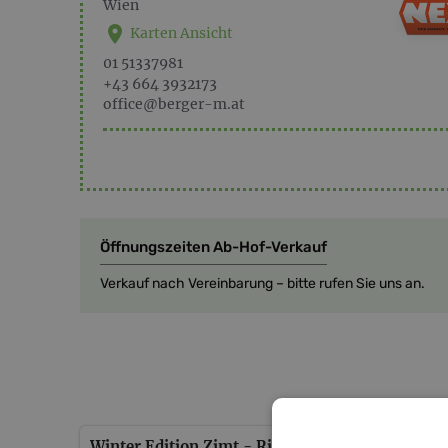
Wien
Karten Ansicht
‭01 51337981
+43 664 3932173
office@berger-m.at
Öffnungszeiten Ab-Hof-Verkauf
Verkauf nach Vereinbarung – bitte rufen Sie uns an.
Winter Edition Zimt - Riegel
3 Stüc