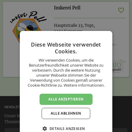
Imkerei Pell
Hauptstraße 23, Top1,
3493 Kammern
Niederösterreich
Diese Webseite verwendet
Gesundheit & Kosmetik • Getränke •
Lebensmittel
Cookies.
13 Produkte
Wir verwenden Cookies, um die
Benutzerfreundlichkeit unserer Website zu
verbessern. Durch die weitere Nutzung
unserer Webseite stimmen Sie der
Verwendung von Cookies gemäß unserer
Cookie-Richtlinie zu.
Weitere Informationen.
ALLE AKZEPTIEREN
NEWSLETTER
ALLE ABLEHNEN
Unser Newsletter informiert Sie zu landwirtschaftlichen
Themen, regionalen Produzenten und neuen Produkten.
DETAILS ANZEIGEN