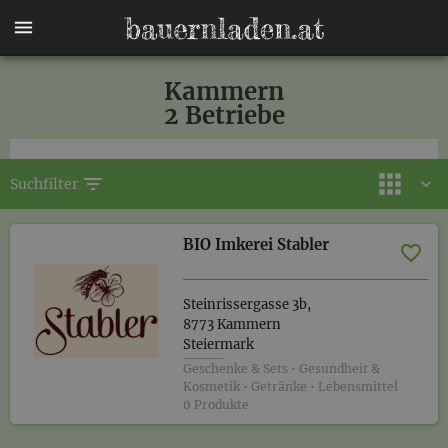
Kammern
2 Betriebe
filter_list
Suchfilter
BIO Imkerei Stabler
Steinrissergasse 3b,
8773 Kammern
Steiermark
Geschenke & Sets • Gesundheit &
Kosmetik • Getränke • Lebensmittel
0 Produkte