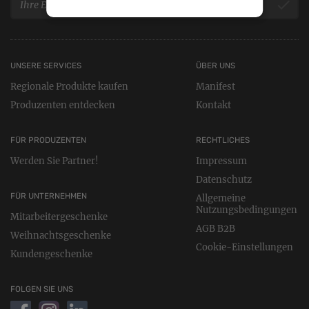
UNSERE SERVICES
ÜBER UNS
Regionale Produkte kaufen
Manifest
Produzenten entdecken
Kontakt
FÜR PRODUZENTEN
RECHTLICHES
Werden Sie Partner!
Impressum
Datenschutz
FÜR UNTERNEHMEN
Allgemeine
Nutzungsbedingungen
Mitarbeitergeschenke
AGB B2B
Weihnachtsgeschenke
Cookie-Einstellungen
Kundengeschenke
FOLGEN SIE UNS