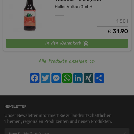
Holler Vulkan GmbH
1,50 l
31,90
€
In den Warenkorb
Alle Produkte anzeigen
Facebook
Twitter
Messenger
WhatsApp
LinkedIn
XING
Teilen
NEWSLETTER
Unser Newsletter informiert Sie zu landwirtschaftlichen
Themen, regionalen Produzenten und neuen Produkten.