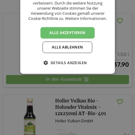
Unsere Produkte
verbessern. Durch die weitere Nutzung
unserer Webseite stimmen Sie der
Verwendung von Cookies gemäß unserer
Cookie-Richtlinie zu.
Weitere Informationen.
Holler Vulkan Bio -
Holunder Vitalmix -
6x250ml AT-Bio-401
ALLE AKZEPTIEREN
Holler Vulkan GmbH
ALLE ABLEHNEN
1,50 l
DETAILS ANZEIGEN
37,90
€
In den Warenkorb
Holler Vulkan Bio -
Holunder Vitalmix -
12x250ml AT-Bio-401
Holler Vulkan GmbH