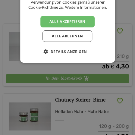
Verwendung von Cookies gemäß unserer
Cookie-Richtlinie zu.
Weitere Informationen.
Unsere Produkte
ALLE AKZEPTIEREN
Chutney Pfirisch
ALLE ABLEHNEN
Hofladen Muhr - Muhr Natur
DETAILS ANZEIGEN
120 g - 210 g
ab
4,30
€
In den Warenkorb
Chutney Steirer-Birne
Hofladen Muhr - Muhr Natur
120 g - 200 g