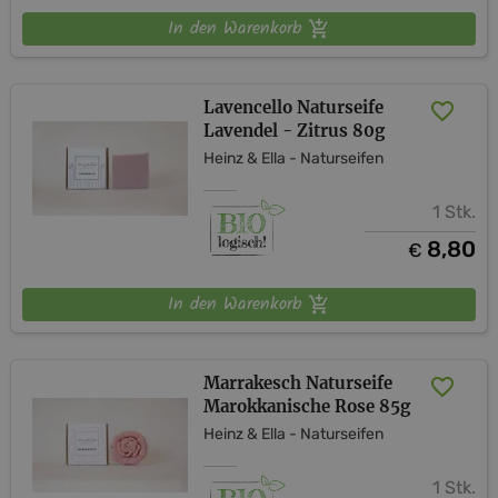
Für besondere Momente purer Natürlichkeit kreieren wir
In den Warenkorb
handgemachte Seifen mit hochwertigen biologischen
Inhaltsstoffen.
Entdecken Sie unsere Leidenschaft für Qualität und
Lavencello Naturseife
Lavendel - Zitrus 80g
Nachhaltigkeit!
Heinz & Ella - Naturseifen
1 Stk.
8,80
€
In den Warenkorb
Marrakesch Naturseife
Marokkanische Rose 85g
Heinz & Ella - Naturseifen
1 Stk.