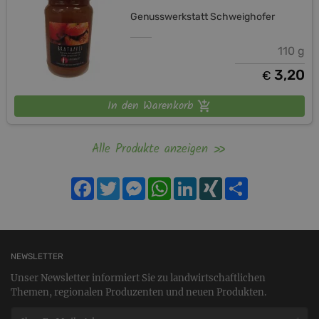
Genusswerkstatt Schweighofer
110 g
3,20
€
In den Warenkorb
Alle Produkte anzeigen
Facebook
Twitter
Messenger
WhatsApp
LinkedIn
XING
Teilen
NEWSLETTER
Unser Newsletter informiert Sie zu landwirtschaftlichen
Themen, regionalen Produzenten und neuen Produkten.