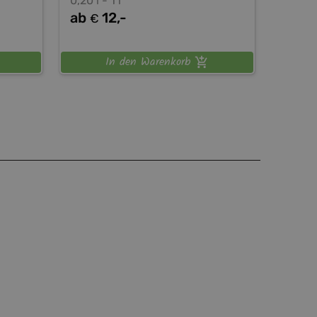
0,20 l - 1 l
ab
12,-
€
In den Warenkorb