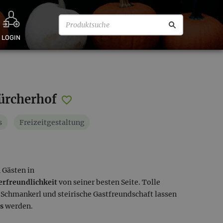
LOGIN
ürcherhof
s
Freizeitgestaltung
 Gästen in
erfreundlichkeit
von seiner besten Seite. Tolle
Schmankerl und steirische Gastfreundschaft lassen
is
werden.