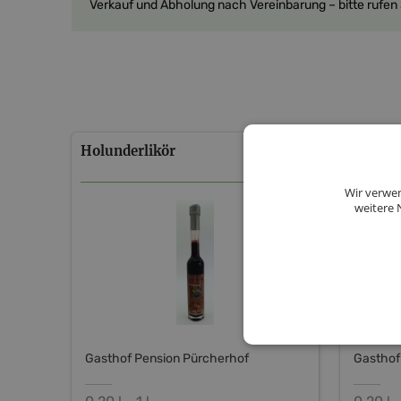
Verkauf und Abholung nach Vereinbarung – bitte rufen 
Holunderlikör
Marille
Wir verwen
weitere 
Gasthof Pension Pürcherhof
Gasthof