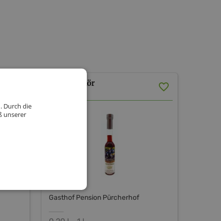
Traubenlikör
. Durch die
ß unserer
Gasthof Pension Pürcherhof