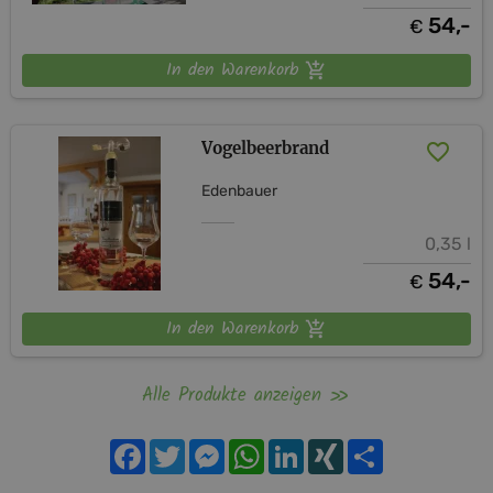
54,-
€
In den Warenkorb
Vogelbeerbrand
Edenbauer
0,35 l
54,-
€
In den Warenkorb
Alle Produkte anzeigen
Facebook
Twitter
Messenger
WhatsApp
LinkedIn
XING
Teilen