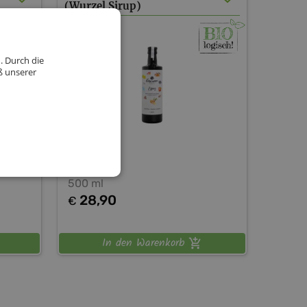
(Wurzel Sirup)
. Durch die
ß unserer
Curcama
500 ml
28,90
€
In den Warenkorb