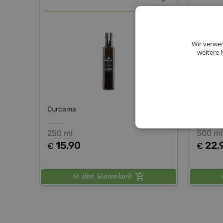
Wir verwen
weitere 
Curcama
Curcam
250 ml
500 ml
15,90
22,
€
€
In den Warenkorb