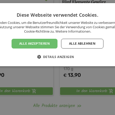
Fünf Elemente Gewürz
Paste.
Diese Webseite verwendet Cookies.
den Cookies, um die Benutzerfreundlichkeit unserer Website zu verbessern
Nutzung unserer Webseite stimmen Sie der Verwendung von Cookies gemä
Cookie-Richtlinie zu.
Weitere Informationen.
ALLE AKZEPTIEREN
ALLE ABLEHNEN
a
Curcama
DETAILS ANZEIGEN
170 g
90
13,90
€
In den Warenkorb
In den Warenkorb
Alle Produkte anzeigen