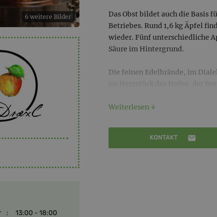
Das Obst bildet auch die Basis f
6 weitere Bilder
Betriebes. Rund 1,6 kg Äpfel fin
wieder. Fünf unterschiedliche 
Säure im Hintergrund.
Die feinen Edelbrände, im Dial
im Herzstück des Hofes, der Bren
Feingefühl, damit sich das ges
wiederfindet. Die Edelbrände en
Weiterlesen ↓
vergoren und doppelt gebrannt
KONTAKT
r
:
13:00 - 18:00