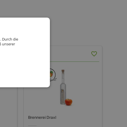
. Durch die
ß unserer
Topaz
Brennerei Draxl