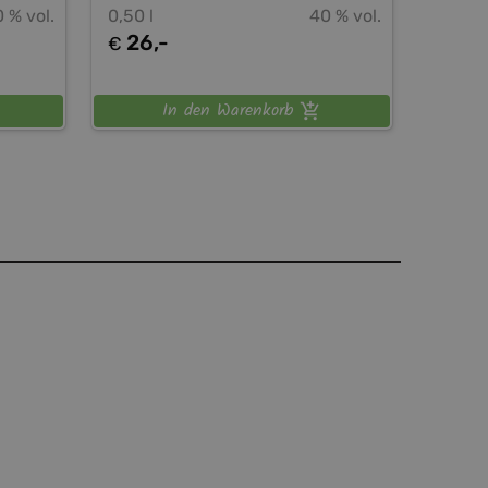
 % vol.
0,50 l
40 % vol.
26,-
€
In den Warenkorb