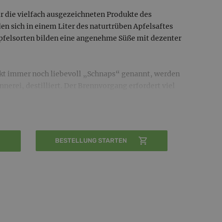
ür die vielfach ausgezeichneten Produkte des
den sich in einem Liter des naturtrüben Apfelsaftes
Apfelsorten bilden eine angenehme Süße mit dezenter
ekt immer noch liebevoll „Schnaps“ genannt, werden
nerei, destilliert. Der Brennvorgang erfordert viel
amte, natürliche Aroma der Früchte im Schnaps
tstehen zu 100% aus der reinen Frucht, natürlich
.
BESTELLUNG STARTEN