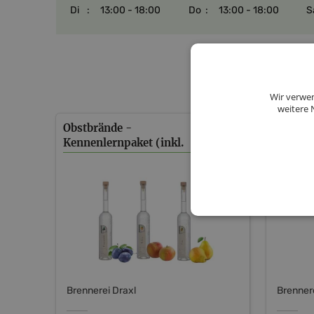
Di
:
13:00 - 18:00
Do
:
13:00 - 18:00
S
Wir verwen
weitere 
Obstbrände -
Boskoo
Kennenlernpaket (inkl.
Versand AT)
Brennerei Draxl
Brennere