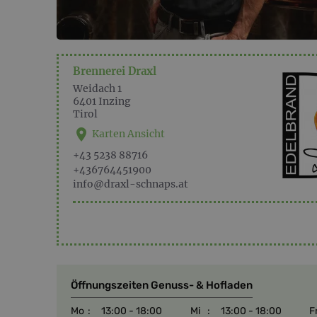
Brennerei Draxl
Weidach 1
6401
Inzing
Tirol
Karten Ansicht
+43 5238 88716
+436764451900
info@draxl-schnaps.at
Öffnungszeiten Genuss- & Hofladen
Mo
:
13:00 - 18:00
Mi
:
13:00 - 18:00
F