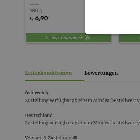
180 g
3,70 k
6,90
119,
€
€
In den Warenkorb
Lieferkonditionen
Bewertungen
Österreich
Zustellung verfügbar ab einem Mindestbestellwert v
Deutschland
Zustellung verfügbar ab einem Mindestbestellwert v
Versand & Zustellung 🚚