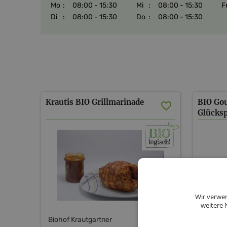
Mo
:
08:00 - 15:30
Mi
:
08:00 - 15:30
F
Di
:
08:00 - 15:30
Do
:
08:00 - 15:30
Krautis BIO Grillmarinade
BIO Gou
Glücks
Wir verwen
weitere 
Biohof Krautgartner
Biohof 