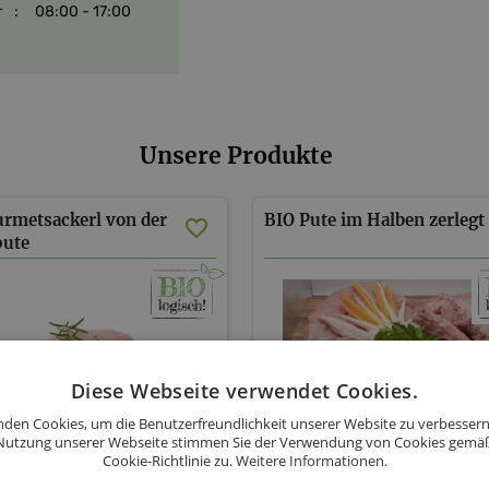
r
:
08:00 - 17:00
allerfeinstes BIO-Getreide, BI
Geschlachtet wird bei uns direk
Tieren so angenehm wie möglic
Mundgerecht im Halben oder Gan
hochwertigen Wurst-und Selchw
Unsere Produkte
Genießen Sie mit jedem Bissen e
Nach der fachgerechten Schlacht
verarbeiten es zu schmackhaften
rmetsackerl von der
BIO Pute im Halben zerlegt
pute
Diese Webseite verwendet Cookies.
den Cookies, um die Benutzerfreundlichkeit unserer Website zu verbessern
Nutzung unserer Webseite stimmen Sie der Verwendung von Cookies gemä
Cookie-Richtlinie zu.
Weitere Informationen.
Krautgartner
Biohof Krautgartner