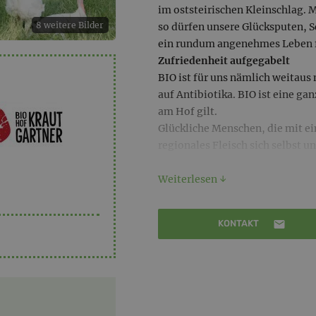
im oststeirischen Kleinschlag. M
8 weitere Bilder
so dürfen unsere Glücksputen, 
ein rundum angenehmes Leben 
Zufriedenheit aufgegabelt
BIO ist für uns nämlich weitaus 
auf Antibiotika. BIO ist eine ga
am Hof gilt.
Glückliche Menschen, die mit ei
regionales Fleisch sich selbst 
Zart, kompakt und herrlich saft
Genau so und nicht anders sch
Weiterlesen ↓
und Schlachtung.
Das ist übrigens kein Zufall, s
KONTAKT
Umstände. Hier, in der unberühr
Schweine und Schafe ausreichen
grünen Wiesen nach Herzenslust
zu grunzen oder das zu tun, was
Abwechslung macht das Leben sü
Antibiotika kommen ebenso weni