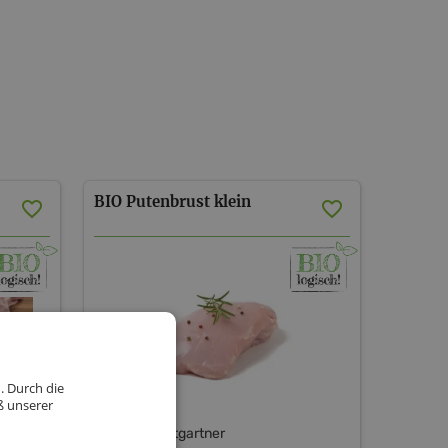
O-Eiweißfrüchte und ganz viel Nestwärme.
t am Hof, denn auch das Ende wollen wir unseren
h machen.
zen zerlegt, geschnetzelt, geschnitten oder zu
aren veredelt:
in Stück Glück und herrlichen Fleischgenuss.
ung zerteilen wir das Fleisch sorgsam und
 Delikatessen weiter.
BIO Putenbrust klein
. Durch die
ß unserer
Biohof Krautgartner