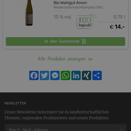
Bio Weingut Amon
Niederösterreich
Kamptal DAC
13 % vol.
0,75 l
14,-
€
In den Warenkorb
Alle Produkte anzeigen
Facebook
Twitter
Messenger
WhatsApp
LinkedIn
XING
Teilen
NEWSLETTER
Unser Newsletter informiert Sie zu landwirtschaftlichen
Themen, regionalen Produzenten und neuen Produkten.