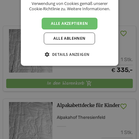
Verwendung von Cookies gemäß unserer
Cookie-Richtlinie zu.
Weitere Informationen.
Unsere Produkte
ALLE AKZEPTIEREN
Alpakabettdecke 700g
ALLE ABLEHNEN
Alpakahof Theresienfeld
DETAILS ANZEIGEN
1 Stk.
335,-
€
In den Warenkorb
Alpakabettdecke für Kinder
Alpakahof Theresienfeld
1 Stk.