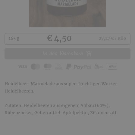
Kaufen
€ 4,50
165 g
27,27 € / Kilo
In den Warenkorb
Heidelbeer-Marmelade aus super-fruchtigen Wurzer-
Heidelbeeren.
Zutaten: Heidelbeeren aus eigenem Anbau (60%),
Rübenzucker, Geliermittel: Apfelpektin, Zitronensaft.