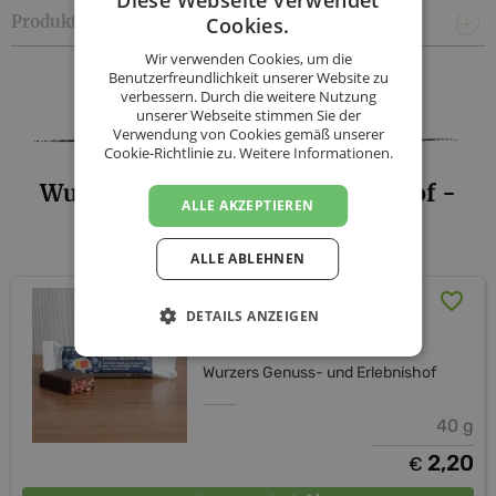
Diese Webseite verwendet
Produktinformationen
Cookies.
Wir verwenden Cookies, um die
Facebook
Twitter
Messenger
WhatsApp
LinkedIn
XING
Teilen
Benutzerfreundlichkeit unserer Website zu
verbessern. Durch die weitere Nutzung
unserer Webseite stimmen Sie der
Verwendung von Cookies gemäß unserer
Cookie-Richtlinie zu.
Weitere Informationen.
Wurzers Genuss- und Erlebnishof -
ALLE AKZEPTIEREN
Sortiment
ALLE ABLEHNEN
Wurzers Heidelbeer-
DETAILS ANZEIGEN
Schoko-Knusper-Riegel
Wurzers Genuss- und Erlebnishof
40 g
2,20
€