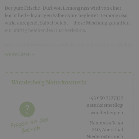
Der pure Frische-Duft von Lemongrass wird von einer
leicht herb-krautigen Salbei Note begleitet. Lemongrass
wirkt anregend, Salbei belebt – diese Mischung garantiert
ein kräftig belebendes Duscherlebnis.
Der Duschbarren hat ein Gewicht von 80g und ist so ergibig
wie 2-3 Flaschen flüssiges Duschgel.
Weiterlesen ↓
Mit praktischer Kordel zum Aufhängen.
Wunderberg Naturkosmetik
+43 650 7377337
naturkosmetik@
wunderberg.eu
Fragen an den
Hauptstraße 99
Betrieb
2214 Auersthal
Niederösterreich