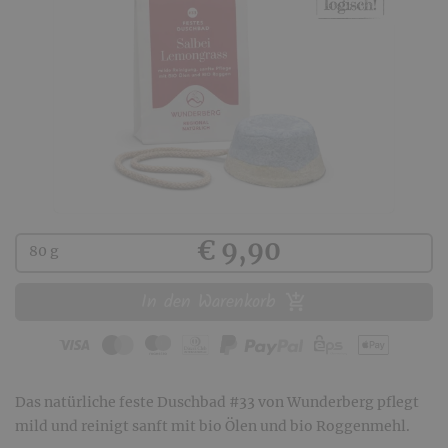
Kaufen
€ 9,90
80 g
In den Warenkorb
Das natürliche feste Duschbad #33 von Wunderberg pflegt
mild und reinigt sanft mit bio Ölen und bio Roggenmehl.