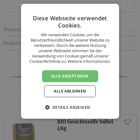
Diese Webseite verwendet
Cookies.
Warenübergabe & Lieferkonditionen
Wir verwenden Cookies, um die
Benutzerfreundlichkeit unserer Website zu
Produktinformationen
verbessern. Durch die weitere Nutzung
unserer Webseite stimmen Sie der
Verwendung von Cookies gemäß unserer
Facebook
Twitter
Messenger
WhatsApp
LinkedIn
XING
Teilen
Cookie-Richtlinie zu.
Weitere Informationen.
ALLE AKZEPTIEREN
Wunderberg Naturkosmetik -
ALLE ABLEHNEN
Sortiment
DETAILS ANZEIGEN
BIO Gesichtsseife Salbei
48g