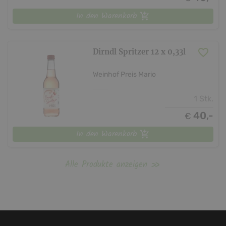
In den Warenkorb
Dirndl Spritzer 12 x 0,33l
Weinhof Preis Mario
1 Stk.
40,-
€
In den Warenkorb
Alle Produkte anzeigen