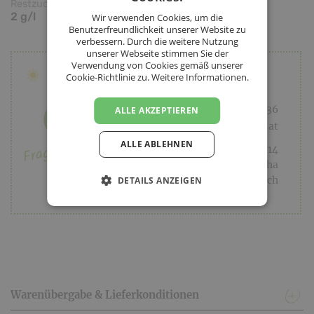
Restzucker
Qualität
Süßegrad
2 g/l
Qualitätswein
trocken
Wir verwenden Cookies, um die
Benutzerfreundlichkeit unserer Website zu
verbessern. Durch die weitere Nutzung
unserer Webseite stimmen Sie der
Verwendung von Cookies gemäß unserer
Weinhof Preis Mario
Cookie-Richtlinie zu.
Weitere Informationen.
+43 664 8240536
ALLE AKZEPTIEREN
office@weinhofpreis.at
Fragen an den
ALLE ABLEHNEN
Schulgasse 14
Winzer
3508 Tiefenfucha
Niederösterreich
DETAILS ANZEIGEN
Warenübergabe & Lieferkonditionen