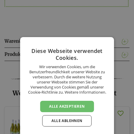
Warenübergabe & Lieferkonditionen
Diese Webseite verwendet
Produktinformationen
Cookies.
Wir verwenden Cookies, um die
Facebook
Twitter
Messenger
WhatsApp
LinkedIn
XING
Teilen
Benutzerfreundlichkeit unserer Website zu
verbessern. Durch die weitere Nutzung
unserer Webseite stimmen Sie der
Verwendung von Cookies gemäß unserer
Weinhof Preis Mario - Sortiment
Cookie-Richtlinie zu.
Weitere Informationen.
ALLE AKZEPTIEREN
AKTION 10+2GRATIS
Grüner Veltiner Ried
ALLE ABLEHNEN
Hütersteig Kremstal 2025