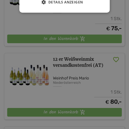
DETAILS ANZEIGEN
Weinhof Preis Mario
Niederösterreich
1 Stk.
75,-
€
In den Warenkorb
12 er Weißweinmix
versandkostenfrei (AT)
Weinhof Preis Mario
Niederösterreich
1 Stk.
80,-
€
In den Warenkorb