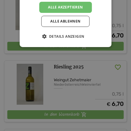
ALLE AKZEPTIEREN
Weingut Zehetmaier
Niederösterreich
Weinviertel DAC
ALLE ABLEHNEN
0,75 l
6,70
€
DETAILS ANZEIGEN
In den Warenkorb
Riesling 2025
Weingut Zehetmaier
Niederösterreich
Weinviertel
0,75 l
6,70
€
In den Warenkorb