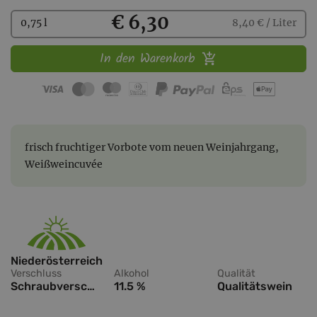
Kaufen
€ 6,30
0,75 l
8,40 € / Liter
In den Warenkorb
frisch fruchtiger Vorbote vom neuen Weinjahrgang,
Weißweincuvée
Niederösterreich
Verschluss
Alkohol
Qualität
Schraubverschluss
11.5 %
Qualitätswein