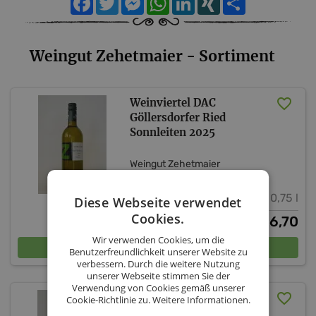
Weingut Zehetmaier - Sortiment
Weinviertel DAC
Göllersdorfer Ried
Sonnleiten 2025
Weingut Zehetmaier
Niederösterreich
Weinviertel DAC
0,75 l
Diese Webseite verwendet
Cookies.
6,70
€
Wir verwenden Cookies, um die
In den Warenkorb
Benutzerfreundlichkeit unserer Website zu
verbessern. Durch die weitere Nutzung
unserer Webseite stimmen Sie der
Verwendung von Cookies gemäß unserer
Weinviertel DAC
Cookie-Richtlinie zu.
Weitere Informationen.
Göllersdorfer Karren 2025