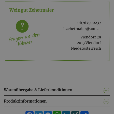
Weingut Zehetmaier
06767500237
l.zehetmaier@aon.at
Fragen an den
Viendorf 29
Winzer
2013 Viendorf
Niederösterreich
Warenübergabe & Lieferkonditionen
Produktinformationen
Facebook
Twitter
Messenger
WhatsApp
LinkedIn
XING
Teilen