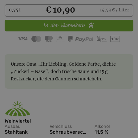
Kaufen
€ 10,90
0,75 l
14,53 € / Liter
In den Warenkorb
Unsere Oma….Ihr Liebling. Goldene Farbe, dichte
„Zuckerl – Nase“, doch frische Säure und 15 g
Restzucker, die dem Gaumen schmeicheln.
Weinviertel
Ausbau
Verschluss
Alkohol
Stahltank
Schraubverschluss
11.5 %