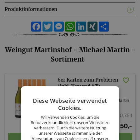
Produktinformationen
Facebook
Twitter
Messenger
WhatsApp
LinkedIn
XING
Teilen
Weingut Martinshof - Michael Martin -
Sortiment
6er Karton zum Probieren
(inkl. Versand AT)
Diese Webseite verwendet
Weingut Martinshof - Michael Martin
Niederösterreich
Weinviertel
Cookies.
0,75 l
Wir verwenden Cookies, um die
Benutzerfreundlichkeit unserer Website zu
50,-
€
verbessern. Durch die weitere Nutzung
unserer Webseite stimmen Sie der
In den Warenkorb
Verwendung von Cookies gemäß unserer