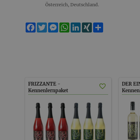
Österreich, Deutschland.
Facebook
Twitter
Messenger
WhatsApp
LinkedIn
XING
Teilen
FRIZZANTE -
DER EI
Kennenlernpaket
- versandkostenfrei