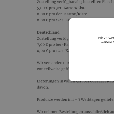
Zustellung verfügbar ab 3 bestellten Flasch
5,00 € pro 3er-Karton/Kiste.
0,00 € pro 6er-Karton/Kiste.
0,00 € pro 12er-Karton/Kiste.
Deutschland
Wir verwen
Zustellung verfügbar ab 6 bestellten Flasch
weitere 
7,00 € pro 6er-Karton/Kiste.
0,00 € pro 12er-Karton/Kiste.
Wir versenden nur vollständig gefüllte Kar
von teilweise gefüllten Kartons/Kisten ist 
Lieferungen in vollen 3er, 6er oder 12er Ka
davon.
Produkte werden in 1 – 3 Werktagen geliefer
Wir nehmen Bestellungen ausschließlich au