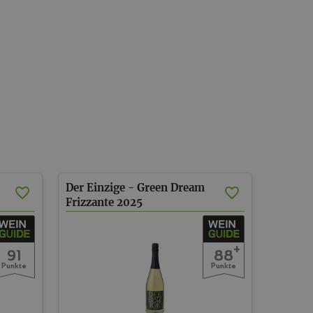
Der Einzige - Green Dream
Frizzante
2025
+
91
88
Punkte
Punkte