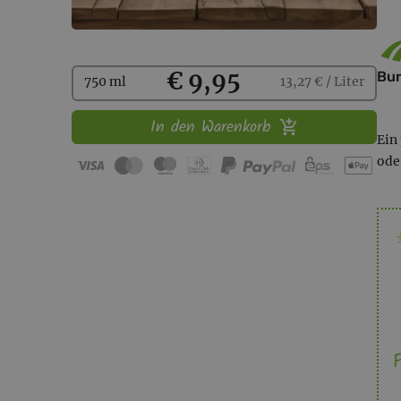
Kaufen
€ 9,95
Bu
750 ml
13,27 € / Liter
In den Warenkorb
Ein
ode
F