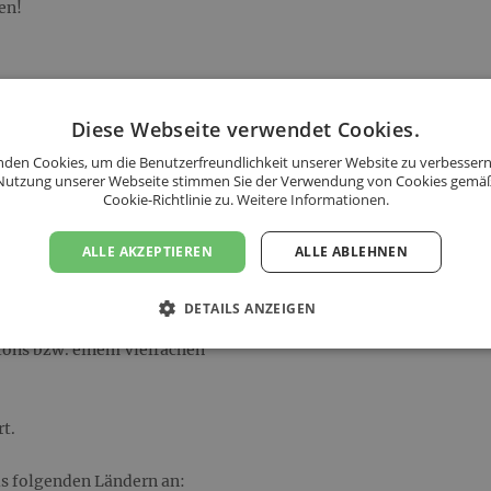
en!
Diese Webseite verwendet Cookies.
den Cookies, um die Benutzerfreundlichkeit unserer Website zu verbessern
en!
Nutzung unserer Webseite stimmen Sie der Verwendung von Cookies gemä
Cookie-Richtlinie zu.
Weitere Informationen.
ALLE AKZEPTIEREN
ALLE ABLEHNEN
tons/Kisten. Eine Bestellung
daher nicht möglich.
DETAILS ANZEIGEN
rtons bzw. einem Vielfachen
t.
s folgenden Ländern an: