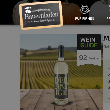
FÜR FIRMEN
P
M
Get
92
Punkte