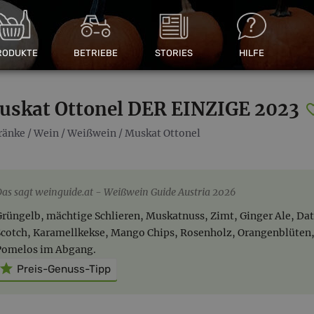
RODUKTE
BETRIEBE
STORIES
HILFE
uskat Ottonel DER EINZIGE 2023
ränke
/
Wein
/
Weißwein
/
Muskat Ottonel
Das sagt weinguide.at
Weißwein Guide Austria 2026
Grüngelb, mächtige Schlieren, Muskatnuss, Zimt, Ginger Ale, Dat
Scotch, Karamellkekse, Mango Chips, Rosenholz, Orangenblüten, s
Pomelos im Abgang.
Preis-Genuss-Tipp