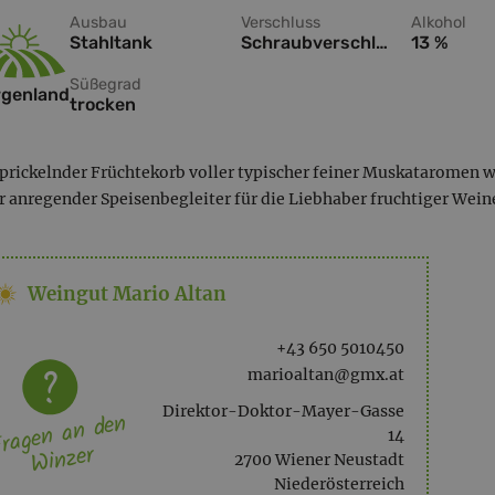
Ausbau
Verschluss
Alkohol
Stahltank
Schraubverschluss
13 %
Süßegrad
rgenland
trocken
 prickelnder Früchtekorb voller typischer feiner Muskataromen w
r anregender Speisenbegleiter für die Liebhaber fruchtiger Wein
Weingut Mario Altan
+43 650 5010450
marioaltan@gmx.at
Direktor-Doktor-Mayer-Gasse
ragen an den
14
Winzer
2700 Wiener Neustadt
Niederösterreich