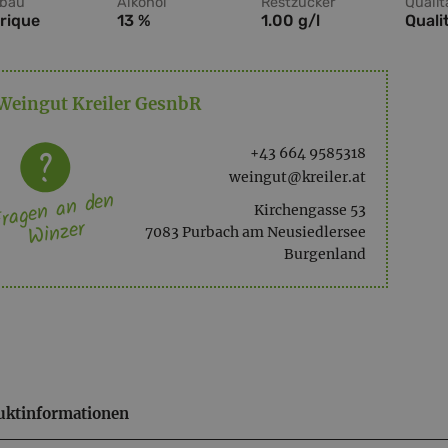
bau
Alkohol
Restzucker
Qualit
rique
13 %
1.00 g/l
Quali
Weingut Kreiler GesnbR
+43 664 9585318
weingut@kreiler.at
ragen an den
Kirchengasse 53
Winzer
7083 Purbach am Neusiedlersee
Burgenland
uktinformationen