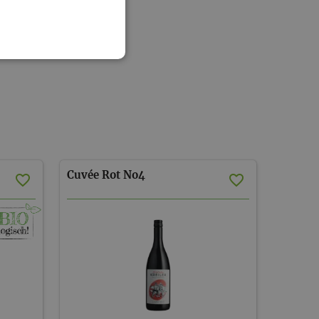
Cuvée
Rot
No4