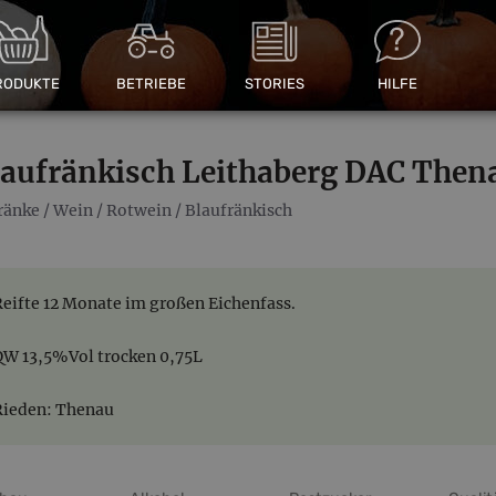
RODUKTE
BETRIEBE
STORIES
HILFE
laufränkisch Leithaberg DAC Then
ränke
/
Wein
/
Rotwein
/
Blaufränkisch
Reifte 12 Monate im großen Eichenfass.
QW 13,5%Vol trocken 0,75L
Rieden: Thenau