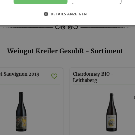
DETAILS ANZEIGEN
Weingut Kreiler GesnbR - Sortiment
t
Sauvignon
2019
Chardonnay BIO -
Leithaberg
DAC
2023