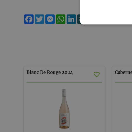
Facebook
Twitter
Messenger
WhatsApp
LinkedIn
XING
Teilen
Blanc
De
Rouge
2024
Caberne