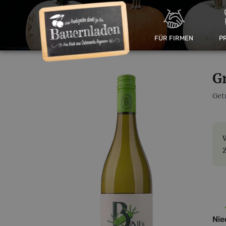
FÜR FIRMEN
P
G
Get
Nie