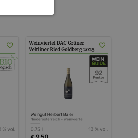
Weinviertel DAC Grüner
Veltliner Ried Goldberg
2025
92
Punkte
Weingut Herbert Baier
Niederösterreich
-
Weinviertel
2 % vol.
0,75 l
13 % vol.
9,50
€