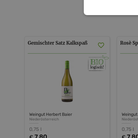
Gemischter
Satz
Kalkspaß
Rosè
Sp
Weingut Herbert Baier
Weingut 
Niederösterreich
Niederös
0,75 l
0,75 l
7,80
7,8
€
€