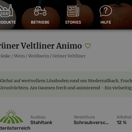
RODUKTE
BETRIEBE
STORIES
HILFE
rüner Veltliner Animo
ränke
/
Wein
/
Weißwein
/
Grüner Veltliner
Wächst auf wertvollem Lössboden rund um Niederrußbach. Frucht
Zitrusfrüchten. Am Gaumen frech und animierend - Ein vielseitig
Ausbau
Verschluss
Alkohol
Stahltank
Schraubverschluss
12 %
derösterreich