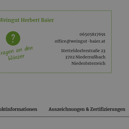
Weingut Herbert Baier
06505817691
office@weingut-baier.at
ragen an den
Stetteldorferstraße 23
Winzer
3702 Niederrußbach
Niederösterreich
uktinformationen
Auszeichnungen & Zertifizierungen