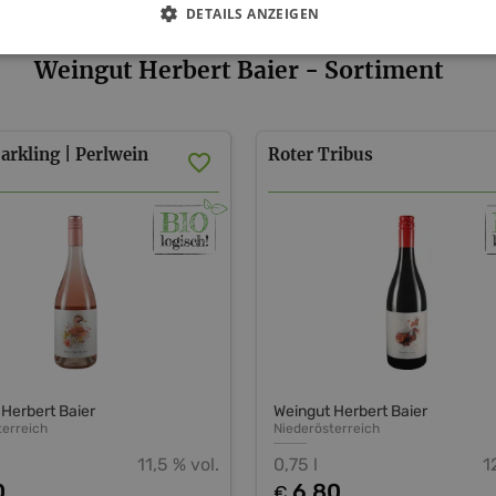
DETAILS ANZEIGEN
Weingut Herbert Baier - Sortiment
arkling
|
Perlwein
Roter
Tribus
Herbert Baier
Weingut Herbert Baier
terreich
Niederösterreich
11,5 % vol.
0,75 l
1
0
6,80
€