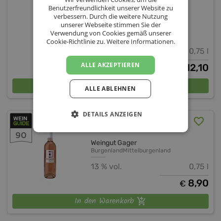
2023
Benutzerfreundlichkeit unserer Website zu
verbessern. Durch die weitere Nutzung
unserer Webseite stimmen Sie der
Weingut Gager
Verwendung von Cookies gemäß unserer
Burgenland
Mittelburgenland
Cookie-Richtlinie zu.
Weitere Informationen.
14,5 % vol.
0,75 l
ALLE AKZEPTIEREN
12,10
€
In den Warenkorb
ALLE ABLEHNEN
DETAILS ANZEIGEN
Blaufränkisch Rosé 2025
90
Weingut Gager
Burgenland
Mittelburgenland
13 % vol.
0,75 l
8,90
€
In den Warenkorb