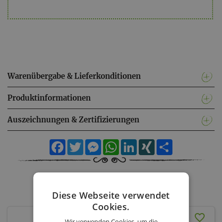
Warenübergabe & Lieferkonditionen
Produktinformationen
Auszeichnungen & Zertifizierungen
Facebook
Twitter
Messenger
WhatsApp
LinkedIn
XING
Teilen
Weingut Gager - Sortiment
Diese Webseite verwendet
Cookies.
Blaufränkisch Ried Fabian
Wir verwenden Cookies, um die