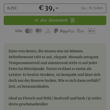
Kaufen
€ 39,-
0,75 l
52,- € / Liter
In den Warenkorb
Einer von denen, die wissen was sie können.
Selbstbewusst tritt er auf, elegant. Niemals arrogant.
Temperamentvoll und animierend steht er auf jeder
Feier im Mittelpunkt. Partys verlässt er meist als
Letzter. Er besitzt Struktur, ist kompakt und lässt sich
doch aus der Reserve locken. Wie er sich dann verhält?
Zeit, es herauszufinden.
ideal zu Fleisch und Wild / kraftvoll und herb / je reifer
desto geschmackvoller