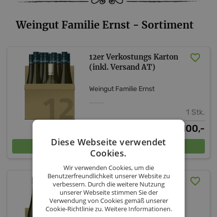
Weingut Familie Ernst - Sortiment
12er Verkostungs Karton
(inkl. Versand AT)
Weingut Familie Ernst
1 Stk.
100,-
€
Diese Webseite verwendet
In den Warenkorb
Cookies.
Wir verwenden Cookies, um die
Benutzerfreundlichkeit unserer Website zu
2025er Verkostungspaket
verbessern. Durch die weitere Nutzung
(inkl. Versand AT)
unserer Webseite stimmen Sie der
Verwendung von Cookies gemäß unserer
Cookie-Richtlinie zu.
Weitere Informationen.
Weingut Familie Ernst