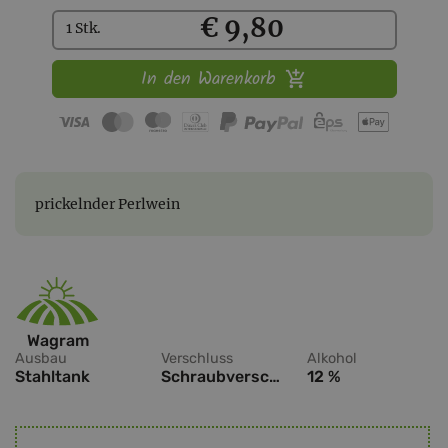
Kaufen
€ 9,80
1 Stk.
In den Warenkorb
prickelnder Perlwein
Wagram
Ausbau
Verschluss
Alkohol
Stahltank
Schraubverschluss
12 %