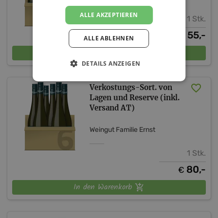
ALLE AKZEPTIEREN
1 Stk.
55,-
€
ALLE ABLEHNEN
In den Warenkorb
DETAILS ANZEIGEN
Verkostungs-Sort. von
Lagen und Reserve (inkl.
Versand AT)
Weingut Familie Ernst
1 Stk.
80,-
€
In den Warenkorb