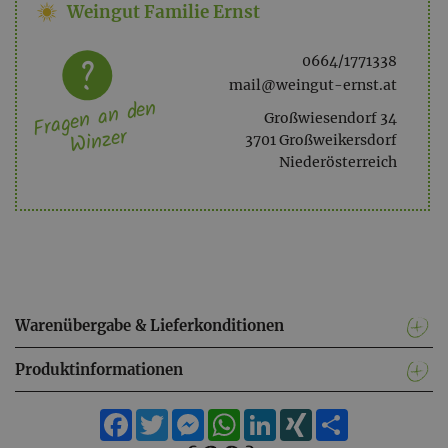
Weingut Familie Ernst
0664/1771338
mail@weingut-ernst.at
Fragen an den
Großwiesendorf 34
Winzer
3701 Großweikersdorf
Niederösterreich
Warenübergabe & Lieferkonditionen
Produktinformationen
Facebook
Twitter
Messenger
WhatsApp
LinkedIn
XING
Teilen