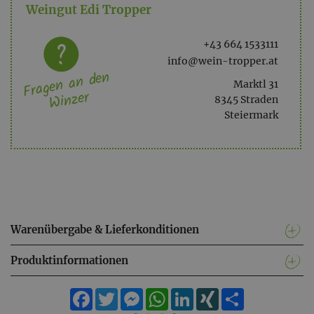
Weingut Edi Tropper
+43 664 1533111
info@wein-tropper.at
Fragen an den
Marktl 31
Winzer
8345 Straden
Steiermark
Warenübergabe & Lieferkonditionen
Produktinformationen
Facebook
Twitter
Messenger
WhatsApp
LinkedIn
XING
Teilen