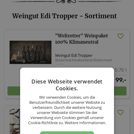
Weingut Edi Tropper - Sortiment
"Weltretter" Weinpaket
100% Klimaneutral
Weingut Edi Tropper
Steiermark
Vulkanland Steiermark
0,75 l
99,-
€
Diese Webseite verwendet
Cookies.
In den Warenkorb
Wir verwenden Cookies, um die
Benutzerfreundlichkeit unserer Website zu
verbessern. Durch die weitere Nutzung
Bio Wein Kennenlernpaket
unserer Webseite stimmen Sie der
Verwendung von Cookies gemäß unserer
Cookie-Richtlinie zu.
Weitere Informationen.
Weingut Edi Tropper