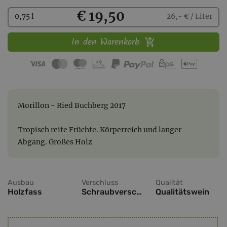
Kaufen
€ 19,50
0,75 l
26,- € / Liter
In den Warenkorb
Morillon - Ried Buchberg 2017
Tropisch reife Früchte. Körperreich und langer
Abgang. Großes Holz
Ausbau
Verschluss
Qualität
Holzfass
Schraubverschluss
Qualitätswein