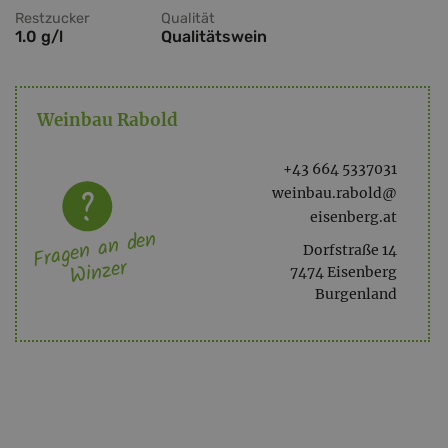
Restzucker
Qualität
1.0 g/l
Qualitätswein
Weinbau Rabold
+43 664 5337031
weinbau.rabold@
eisenberg.at
Fragen an den
Dorfstraße 14
Winzer
7474 Eisenberg
Burgenland