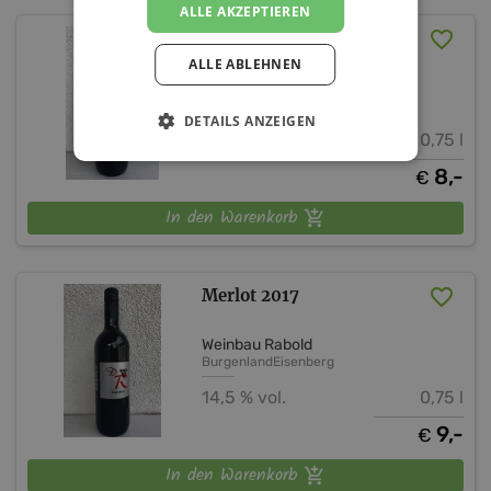
ALLE AKZEPTIEREN
Eisenberg DAC 2018
ALLE ABLEHNEN
Weinbau Rabold
Burgenland
Eisenberg DAC
DETAILS ANZEIGEN
13,5 % vol.
0,75 l
8,-
€
In den Warenkorb
Merlot 2017
Weinbau Rabold
Burgenland
Eisenberg
14,5 % vol.
0,75 l
9,-
€
In den Warenkorb