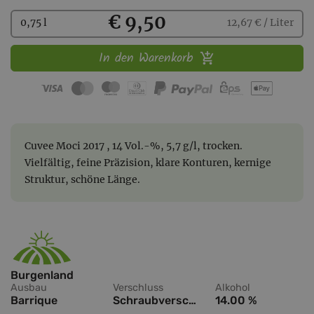
Kaufen
€ 9,50
0,75 l
12,67 € / Liter
In den Warenkorb
Cuvee Moci 2017 , 14 Vol.-%, 5,7 g/l, trocken.
Vielfältig, feine Präzision, klare Konturen, kernige
Struktur, schöne Länge.
Burgenland
Ausbau
Verschluss
Alkohol
Barrique
Schraubverschluss
14.00 %