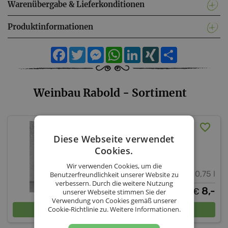
Warenübergabe & Lieferkonditionen
Produktinformationen
Facebook
Twitter
Messenger
WhatsApp
LinkedIn
XING
Teilen
Weinbau Rabold - Sortiment
Blaufränkisch Carina 2017
Diese Webseite verwendet
Cookies.
Weinbau Rabold
Wir verwenden Cookies, um die
13,5 % vol.
0,75 l
Benutzerfreundlichkeit unserer Website zu
verbessern. Durch die weitere Nutzung
8,-
€
unserer Webseite stimmen Sie der
Verwendung von Cookies gemäß unserer
In den Warenkorb
Cookie-Richtlinie zu.
Weitere Informationen.