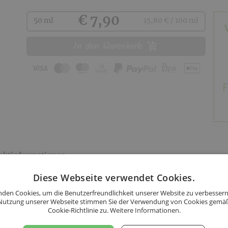
Achtung: Dosierungshinweis auf jeder Flasche beachten!
Kaufen
€ 7,90
50 ml
15,80 € / 100 ml
In den Warenkorb
F
uktinformationen
Diese Webseite verwendet Cookies.
den Cookies, um die Benutzerfreundlichkeit unserer Website zu verbessern
Nutzung unserer Webseite stimmen Sie der Verwendung von Cookies gemä
Cookie-Richtlinie zu.
Weitere Informationen.