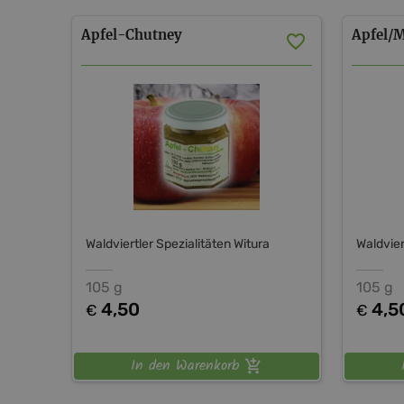
Apfel-Chutney
Apfel/
Waldviertler Spezialitäten Witura
Waldvier
105 g
105 g
4,50
4,5
€
€
In den Warenkorb