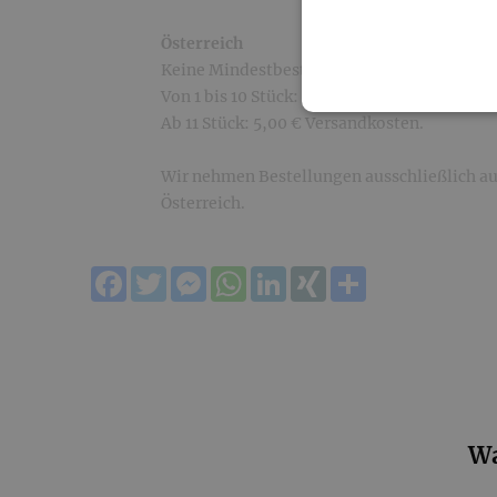
Österreich
Keine Mindestbestellmenge!
Von 1 bis 10 Stück: 10,00 € Versandkosten.
Ab 11 Stück: 5,00 € Versandkosten.
Wir nehmen Bestellungen ausschließlich au
Österreich.
Facebook
Twitter
Messenger
WhatsApp
LinkedIn
XING
Teilen
Wa