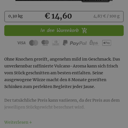
Kaufen
€ 14,60
0,30 kg
4,87 € / 100 g
In den Warenkorb
Ohne Knochen gereift, angenehm mild im Geschmack. Das
unverkennbar raffinierte Vulcano-Aroma kann sich frisch
vom Stück geschnitten am besten entfalten. Seine
ausgewogene Würze macht den 8 Monate gereiften
Schinken zum perfekten Begleiter jeder Jause.
Der tatsächliche Preis kann variieren, da der Preis aus dem
jeweiligen Stückgewicht berechnet wird.
MHD 120 Tage
Weiterlesen ↓