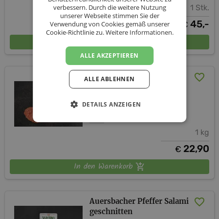
verbessern. Durch die weitere Nutzung
1 Stk.
unserer Webseite stimmen Sie der
45,-
Verwendung von Cookies gemäß unserer
€
Cookie-Richtlinie zu.
Weitere Informationen.
In den Warenkorb
ALLE AKZEPTIEREN
Auersbacher Ariatella
ALLE ABLEHNEN
(Salami)
DETAILS ANZEIGEN
Vulcano Schinkenmanufaktur
1 kg
22,90
€
In den Warenkorb
Auersbacher Pfeffer Salami
geschnitten