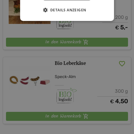
Speck-Alm
DETAILS ANZEIGEN
200 g
5,-
€
In den Warenkorb
Bio Leberkäse
Speck-Alm
300 g
4,50
€
In den Warenkorb