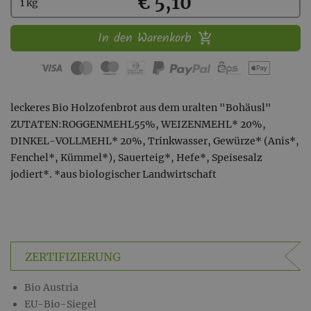
Kaufen
€ 5,10
1 kg
In den Warenkorb
leckeres Bio Holzofenbrot aus dem uralten "Bohäusl"
ZUTATEN:ROGGENMEHL55%, WEIZENMEHL* 20%,
DINKEL-VOLLMEHL* 20%, Trinkwasser, Gewürze* (Anis*,
Fenchel*, Kümmel*), Sauerteig*, Hefe*, Speisesalz
jodiert*. *aus biologischer Landwirtschaft
ZERTIFIZIERUNG
Bio Austria
EU-Bio-Siegel