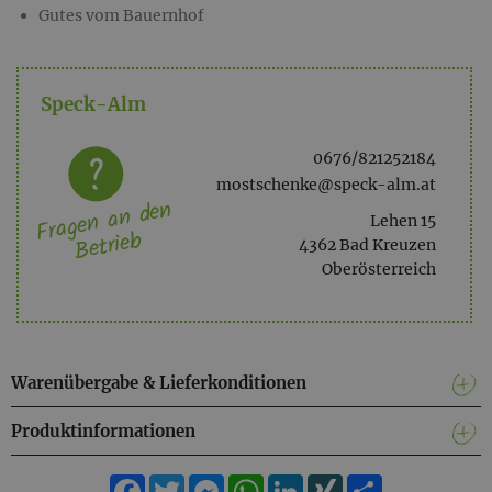
Gutes vom Bauernhof
Speck-Alm
0676/821252184
mostschenke@speck-alm.at
Fragen an den
Lehen 15
Betrieb
4362 Bad Kreuzen
Oberösterreich
Warenübergabe & Lieferkonditionen
Produktinformationen
Facebook
Twitter
Messenger
WhatsApp
LinkedIn
XING
Teilen