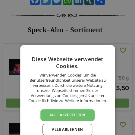
Speck-Alm - Sortiment
Bio Hauswürstl
Diese Webseite verwendet
Speck-Alm
Cookies.
Wir verwenden Cookies, um die
150 g
Benutzerfreundlichkeit unserer Website zu
verbessern. Durch die weitere Nutzung
3,50
€
unserer Webseite stimmen Sie der
Verwendung von Cookies gemäß unserer
Cookie-Richtlinie zu.
Weitere Informationen.
In den Warenkorb
ALLE AKZEPTIEREN
Bio Karreespeck
ALLE ABLEHNEN