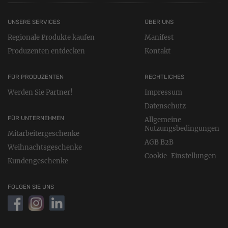
Bei uns kommt nix rein, was nicht rein muss:
UNSERE SERVICES
ÜBER UNS
100% Vegan - 100% Natur - 100% Bio - sojafrei -
Regionale Produkte kaufen
Manifest
laktosefrei - pestizidfrei - gentechnikfrei - ohne
Zusatzstoffe - ohne Aromen - ohne Palmöl - ohne
Produzenten entdecken
Kontakt
Konservierungsstoffe - ohne Füllstoffe
FÜR PRODUZENTEN
RECHTLICHES
Inhalt: 250g
Werden Sie Partner!
Impressum
Datenschutz
FÜR UNTERNEHMEN
Allgemeine
Nutzungsbedingungen
Mitarbeitergeschenke
AGB B2B
Weihnachtsgeschenke
Cookie-Einstellungen
Kundengeschenke
FOLGEN SIE UNS