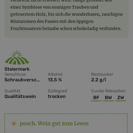
einer Symbiose von sonnigen Trauben und
gefeuertem Holz, bis sich die wunderbaren, rauchigen
Röstaromen des Fasses mit den üppigen
Fruchtnuancen beinahe schon schokoladig verbinden.
Steiermark
Verschluss
Alkohol
Restzucker
Schraubverschluss
13.5 %
2.2 g/l
Qualität
Süßegrad
Cuvée Rebsorten
Qualitätswein
trocken
BF
BW
ZW
posch. Wein gut zum Lesen