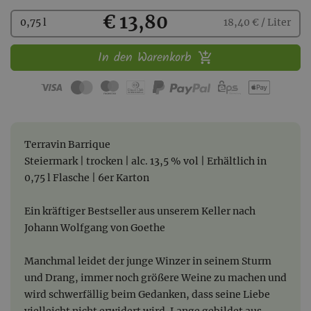
Kaufen
€ 13,80
0,75 l
18,40 € / Liter
In den Warenkorb
Terravin Barrique
Steiermark | trocken | alc. 13,5 % vol | Erhältlich in
0,75 l Flasche | 6er Karton
Ein kräftiger Bestseller aus unserem Keller nach
Johann Wolfgang von Goethe
Manchmal leidet der junge Winzer in seinem Sturm
und Drang, immer noch größere Weine zu machen und
wird schwerfällig beim Gedanken, dass seine Liebe
vielleicht nicht erwidert wird. Lange gebildet aus