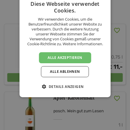
posch. Wein gut zum Lesen -
Diese Webseite verwendet
Sortiment
Cookies.
Wir verwenden Cookies, um die
Benutzerfreundlichkeit unserer Website zu
verbessern. Durch die weitere Nutzung
Also trank Zarathustra
unserer Webseite stimmen Sie der
Verwendung von Cookies gemäß unserer
posch. Wein gut zum Lesen
Cookie-Richtlinie zu.
Weitere Informationen.
Steiermark
11 % vol.
0,75 l
ALLE AKZEPTIEREN
11,-
€
ALLE ABLEHNEN
In den Warenkorb
DETAILS ANZEIGEN
Apfel-Karottensaft
posch. Wein gut zum Lesen
1 l