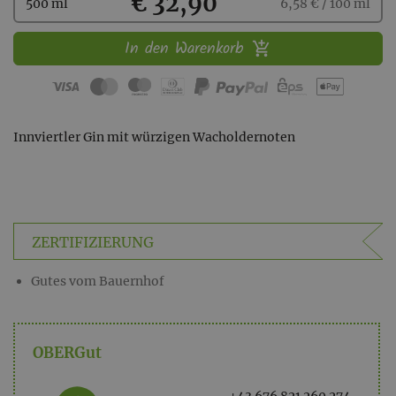
Kaufen
€ 32,90
500 ml
6,58 € / 100 ml
In den Warenkorb
Innviertler Gin mit würzigen Wacholdernoten
ZERTIFIZIERUNG
Gutes vom Bauernhof
OBERGut