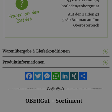
+43 676 821 260 274
hofladen@obergut.at
Fragen an den
Auf der Haiden 42
Betrieb
5280 Braunau am Inn
Oberösterreich
Warenübergabe & Lieferkonditionen
Produktinformationen
Facebook
Twitter
Messenger
WhatsApp
LinkedIn
XING
Teilen
OBERGut - Sortiment