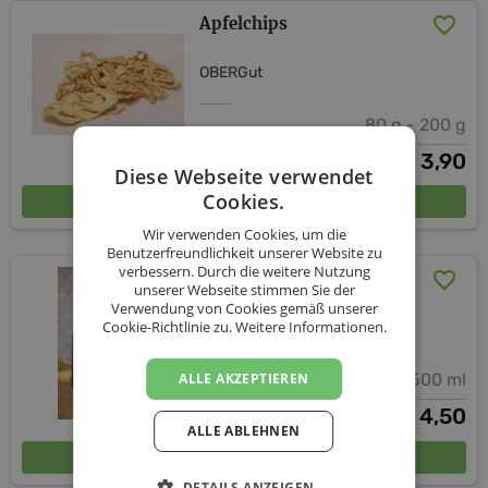
Apfelchips
OBERGut
80 g - 200 g
ab
3,90
€
Diese Webseite verwendet
In den Warenkorb
Cookies.
Wir verwenden Cookies, um die
Benutzerfreundlichkeit unserer Website zu
verbessern. Durch die weitere Nutzung
Apfelessig
unserer Webseite stimmen Sie der
Verwendung von Cookies gemäß unserer
Cookie-Richtlinie zu.
Weitere Informationen.
OBERGut
ALLE AKZEPTIEREN
500 ml
4,50
€
ALLE ABLEHNEN
In den Warenkorb
DETAILS ANZEIGEN