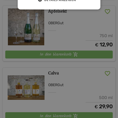
Apfelsekt
OBERGut
750 ml
12,90
€
In den Warenkorb
Calva
OBERGut
500 ml
29,90
€
In den Warenkorb